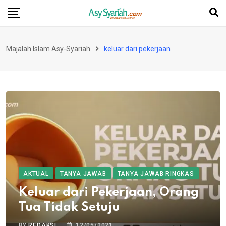
Skip
to
content
Majalah Islam Asy-Syariah
keluar dari pekerjaan
AKTUAL
TANYA JAWAB
TANYA JAWAB RINGKAS
Keluar dari Pekerjaan, Orang
Tua Tidak Setuju
BY
REDAKSI
12/05/2021