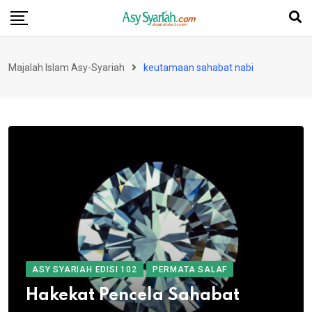
Skip
to
content
Majalah Islam Asy-Syariah
keutamaan sahabat nabi
ASY SYARIAH EDISI 102
PERMATA SALAF
Hakekat Pencela Sahabat