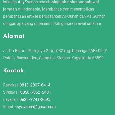
Majalah AsySyariah
adalah
Majalah ahlussunnah wal
jamaah
di Indonesia. Membahas dan menampilkan
pembahasan artikel berdasarkan Al-Qur’an dan As Sunnah
dengan apa yang di pahami oleh generasi awal umat ini.
Alamat
Jl. Titi Bumi - Potrojoyo 2 No. 082 (gg. Kenanga 26B) RT 01
Patran, Banyuraden, Gamping, Sleman, Yogyakarta 55599
Kontak
Redaksi:
0813-2807-8414
Sirkulasi:
0858-7852-5401
Layanan:
0823-2741-2095
Email:
asysyariah@gmail.com