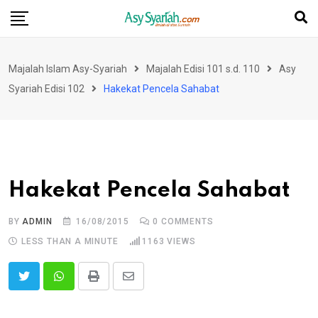
Skip
to
content
Majalah Islam Asy-Syariah
Majalah Edisi 101 s.d. 110
Asy
Syariah Edisi 102
Hakekat Pencela Sahabat
Hakekat Pencela Sahabat
BY
ADMIN
16/08/2015
0
COMMENTS
LESS THAN A MINUTE
1163
VIEWS
Print
Share
via