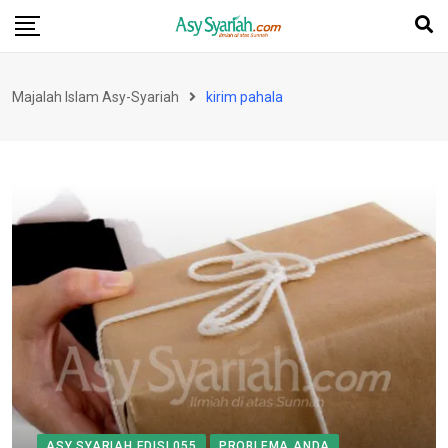
Skip
to
content
Majalah Islam Asy-Syariah
kirim pahala
ASY SYARIAH EDISI 055
PROBLEMA ANDA