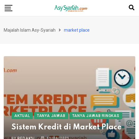
Skip
to
content
Majalah Islam Asy-Syariah
market place
AKTUAL
TANYA JAWAB
TANYA JAWAB RINGKAS
Sistem Kredit di Market Place
BY
REDAKSI
11/06/2021