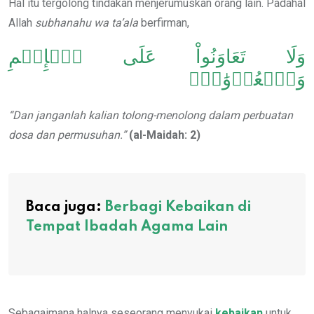
Hal itu tergolong tindakan menjerumuskan orang lain. Padahal
Allah
subhanahu wa ta’ala
berfirman,
وَلَا تَعَاوَنُواْ عَلَى ٱلۡإِثۡمِ
وَٱلۡعُدۡوَٰنِۚ
“Dan janganlah kalian tolong-menolong dalam perbuatan
dosa dan permusuhan.”
(al-Maidah: 2)
Baca juga:
Berbagi Kebaikan di
Tempat Ibadah Agama Lain
Sebagaimana halnya seseorang menyukai
kebaikan
untuk