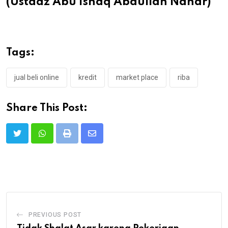
(Ustadz Abu Ishaq Abdullah Nahar)
Tags:
jual beli online
kredit
market place
riba
Share This Post:
Print
Share
via
Email
PREVIOUS POST