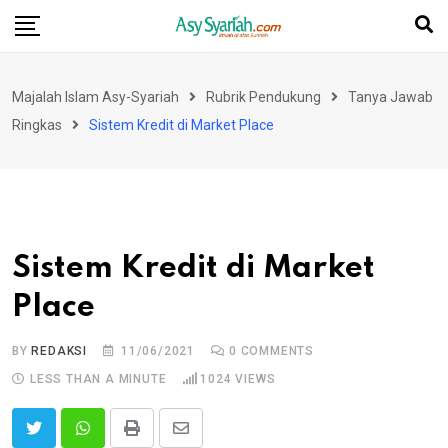
Skip
to
content
Majalah Islam Asy-Syariah
Rubrik Pendukung
Tanya Jawab
Ringkas
Sistem Kredit di Market Place
Sistem Kredit di Market
Place
BY
REDAKSI
11/06/2021
0
COMMENTS
LESS THAN A MINUTE
1024
VIEWS
Print
Share