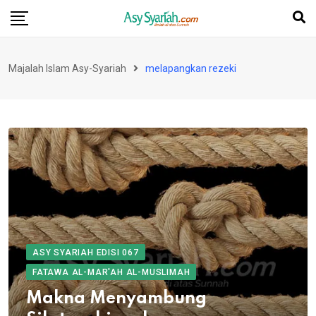
Skip
to
content
Majalah Islam Asy-Syariah
melapangkan rezeki
ASY SYARIAH EDISI 067
FATAWA AL-MAR'AH AL-MUSLIMAH
Makna Menyambung