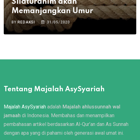
Silaturahim akan
Memanjangkan Umur
BY
REDAKSI
31/05/2020
Tentang Majalah AsySyariah
Majalah AsySyariah
adalah
Majalah ahlussunnah wal
jamaah
di Indonesia. Membahas dan menampilkan
pembahasan artikel berdasarkan Al-Qur’an dan As Sunnah
dengan apa yang di pahami oleh generasi awal umat ini.