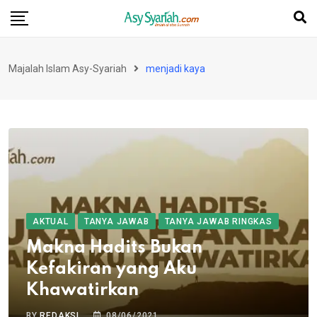
Skip
to
content
Majalah Islam Asy-Syariah
menjadi kaya
AKTUAL
TANYA JAWAB
TANYA JAWAB RINGKAS
Makna Hadits Bukan
Kefakiran yang Aku
Khawatirkan
BY
REDAKSI
08/06/2021