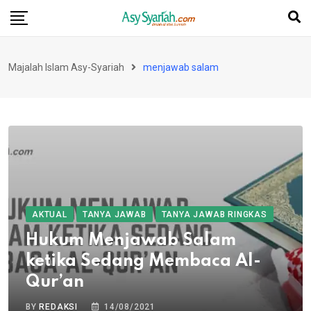
Skip
to
content
Majalah Islam Asy-Syariah
menjawab salam
AKTUAL
TANYA JAWAB
TANYA JAWAB RINGKAS
Hukum Menjawab Salam
ketika Sedang Membaca Al-
Qur’an
BY
REDAKSI
14/08/2021