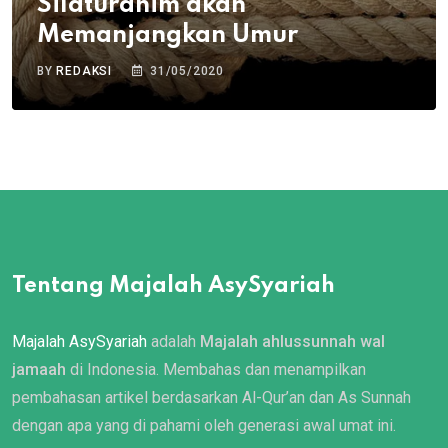
Silaturahim akan
Memanjangkan Umur
BY
REDAKSI
31/05/2020
Tentang Majalah AsySyariah
Majalah AsySyariah
adalah
Majalah ahlussunnah wal
jamaah
di Indonesia. Membahas dan menampilkan
pembahasan artikel berdasarkan Al-Qur’an dan As Sunnah
dengan apa yang di pahami oleh generasi awal umat ini.