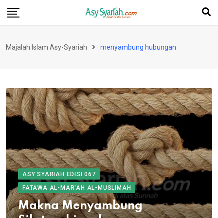
Skip
to
content
Majalah Islam Asy-Syariah
menyambung hubungan
ASY SYARIAH EDISI 067
FATAWA AL-MAR'AH AL-MUSLIMAH
Makna Menyambung