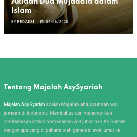
Akidah Dua Mujaddid dalam
Islam
BY
REDAKSI
06/06/2020
Tentang Majalah AsySyariah
Majalah AsySyariah
adalah
Majalah ahlussunnah wal
jamaah
di Indonesia. Membahas dan menampilkan
pembahasan artikel berdasarkan Al-Qur’an dan As Sunnah
dengan apa yang di pahami oleh generasi awal umat ini.