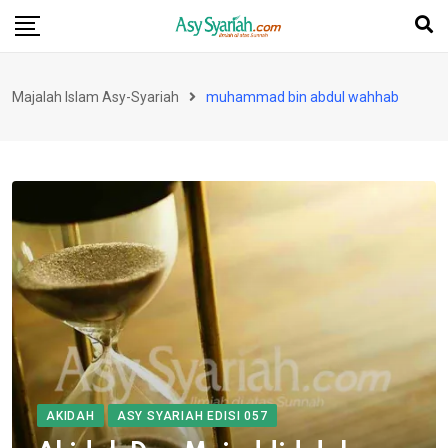
Skip
to
content
Majalah Islam Asy-Syariah
muhammad bin abdul wahhab
AKIDAH
ASY SYARIAH EDISI 057