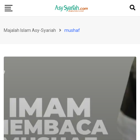
Skip
to
content
Majalah Islam Asy-Syariah
mushaf