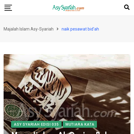
Skip
to
content
Majalah Islam Asy-Syariah
naik pesawat bid'ah
ASY SYARIAH EDISI 035
MUTIARA KATA