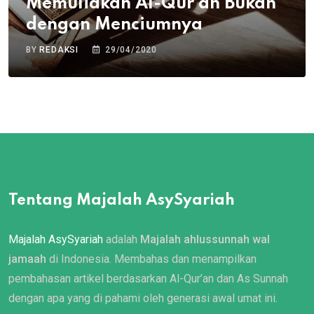
Memuliakan Al-Qur’an Bukan
dengan Menciumnya
BY
REDAKSI
29/04/2020
Tentang Majalah AsySyariah
Majalah AsySyariah
adalah
Majalah ahlussunnah wal
jamaah
di Indonesia. Membahas dan menampilkan
pembahasan artikel berdasarkan Al-Qur’an dan As Sunnah
dengan apa yang di pahami oleh generasi awal umat ini.