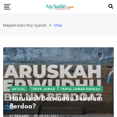
Skip
to
content
Majalah Islam Asy-Syariah
nifas
AKTUAL
TANYA JAWAB
TANYA JAWAB RINGKAS
Haruskah Berwudhu Sebelum
Berdoa?
BY
REDAKSI
28/06/2021