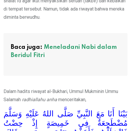
shalat Id agar ikut menyaksikan seruan (takbir) dan kebaikan
di tempat tersebut. Namun, tidak ada riwayat bahwa mereka
diminta berwudhu.
Baca juga:
Meneladani Nabi dalam
Beridul Fitri
Dalam hadits riwayat al-Bukhari, Ummul Mukminin Ummu
Salamah
radhiallahu anha
menceritakan,
بَيْنَا أَنَا مَعَ النَّبِيِّ صَلَّى اللهُ عَلَيْهِ وَسَلَّمَ
مُضْطَجِعَةٌ فِي خَمِيصَةٍ إِذْ حِضْتُ