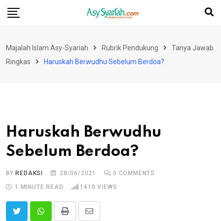
Skip
to
content
Majalah Islam Asy-Syariah
Rubrik Pendukung
Tanya Jawab
Ringkas
Haruskah Berwudhu Sebelum Berdoa?
Haruskah Berwudhu
Sebelum Berdoa?
BY
REDAKSI
28/06/2021
0
COMMENTS
1 MINUTE READ
1410
VIEWS
Print
Share