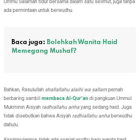
Ummu Salamah tidur bersama dalam satu selimut, juga tanpa
ada permintaan untuk berwudhu.
Baca juga:
Bolehkah Wanita Haid
Memegang Mushaf?
Bahkan, Rasulullah
shallallahu alaihi wa sallam
pernah
berbaring sambil
membaca Al-Qur’an
di pangkuan Ummul
Mukminin Aisyah
radhiallahu anha
yang sedang haid. Juga
tidak disebutkan bahwa Aisyah
radhiallahu anha
berwudhu
dahulu.
Kesimpulannya, tidak ada syariat wudhu bagi wanita haid