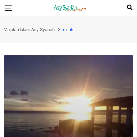
Skip
to
content
Majalah Islam Asy-Syariah
nisab