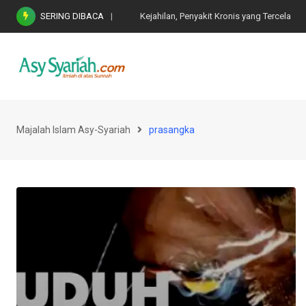
Skip
SERING DIBACA
Kejahilan, Penyakit Kronis yang Tercela
to
content
Majalah Islam Asy-Syariah
prasangka