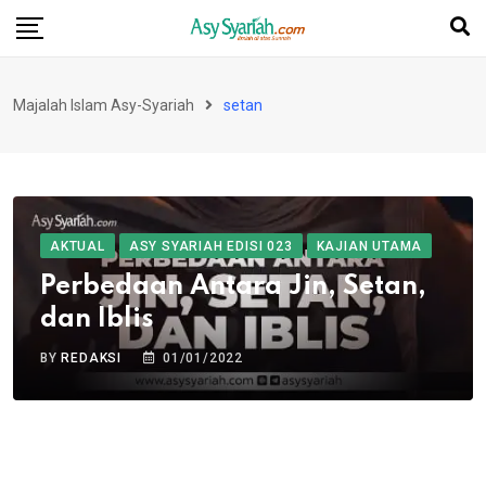
Skip
to
content
Majalah Islam Asy-Syariah
setan
AKTUAL
ASY SYARIAH EDISI 023
KAJIAN UTAMA
Perbedaan Antara Jin, Setan,
dan Iblis
BY
REDAKSI
01/01/2022