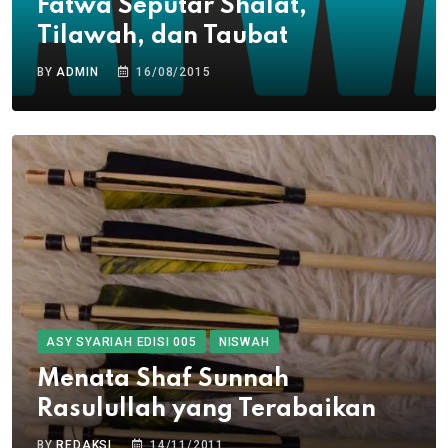
Fatwa Seputar Shalat,
Tilawah, dan Taubat
BY
ADMIN
16/08/2015
ASY SYARIAH EDISI 005
NISWAH
Menata Shaf Sunnah
Rasulullah yang Terabaikan
BY
REDAKSI
14/11/2011