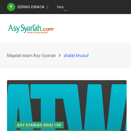
Skip
SERING DIBACA
Nasihat Emas di Masa Fitnah (Ujian/Perselis
to
content
Majalah Islam Asy-Syariah
shalat khusuf
ASY SYARIAH EDISI 108