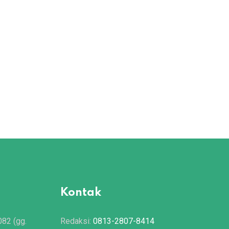
Kontak
082 (gg.
Redaksi:
0813-2807-8414