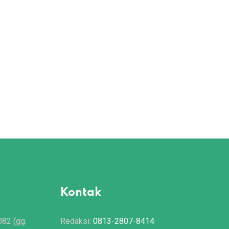
Kontak
082 (gg.
Redaksi:
0813-2807-8414