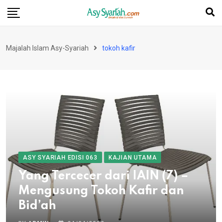
Skip
to
content
Majalah Islam Asy-Syariah
tokoh kafir
ASY SYARIAH EDISI 063
KAJIAN UTAMA
Yang Tercecer dari IAIN (7) –
Mengusung Tokoh Kafir dan
Bid’ah