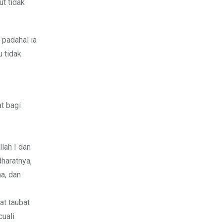
t tidak
 padahal ia
u tidak
t bagi
lah I dan
haratnya,
a, dan
at taubat
cuali