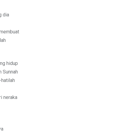
g dia
g membuat
lah
ang hidup
n Sunnah
hatilah
ri neraka
ya