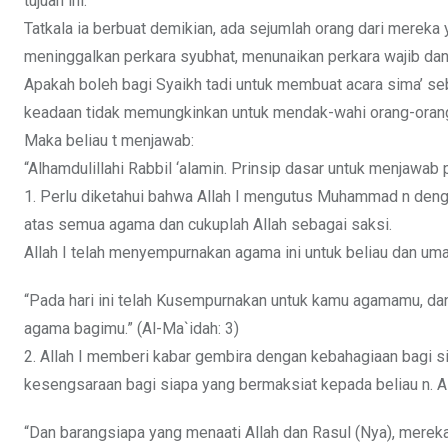
tujuan ini.
Tatkala ia berbuat demikian, ada sejumlah orang dari mereka y
meninggalkan perkara syubhat, menunaikan perkara wajib dan
Apakah boleh bagi Syaikh tadi untuk membuat acara sima’ se
keadaan tidak memungkinkan untuk mendak-wahi orang-orang 
Maka beliau t menjawab:
“Alhamdulillahi Rabbil ‘alamin. Prinsip dasar untuk menjawab
1. Perlu diketahui bahwa Allah I mengutus Muhammad n den
atas semua agama dan cukuplah Allah sebagai saksi.
Allah I telah menyempurnakan agama ini untuk beliau dan um
“Pada hari ini telah Kusempurnakan untuk kamu agamamu, dan 
agama bagimu.” (Al-Ma`idah: 3)
2. Allah I memberi kabar gembira dengan kebahagiaan bagi s
kesengsaraan bagi siapa yang bermaksiat kepada beliau n. All
“Dan barangsiapa yang menaati Allah dan Rasul (Nya), merek