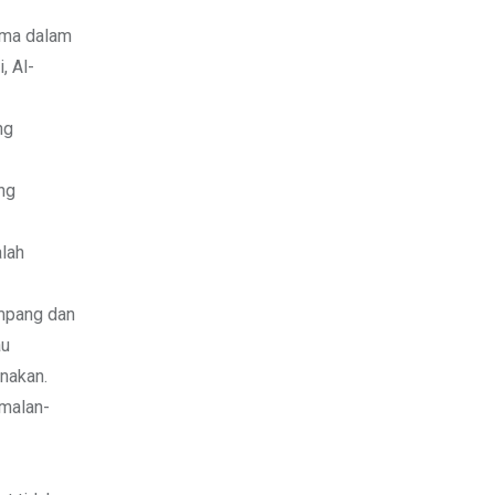
lama dalam
, Al-
ng
ng
alah
impang dan
au
rnakan.
amalan-