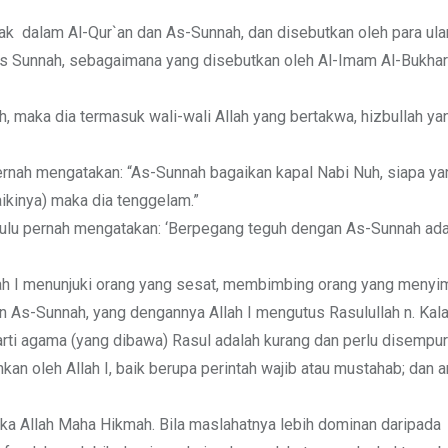
nyak dalam Al-Qur`an dan As-Sunnah, dan disebutkan oleh para u
as Sunnah, sebagaimana yang disebutkan oleh Al-Imam Al-Bukhari
 maka dia termasuk wali-wali Allah yang bertakwa, hizbullah ya
pernah mengatakan: “As-Sunnah bagaikan kapal Nabi Nuh, siapa ya
aikinya) maka dia tenggelam.”
ahulu pernah mengatakan: ‘Berpegang teguh dengan As-Sunnah ad
Allah I menunjuki orang yang sesat, membimbing orang yang meny
n As-Sunnah, yang dengannya Allah I mengutus Rasulullah n. Kal
rarti agama (yang dibawa) Rasul adalah kurang dan perlu disempu
kan oleh Allah I, baik berupa perintah wajib atau mustahab; dan 
a Allah Maha Hikmah. Bila maslahatnya lebih dominan daripada