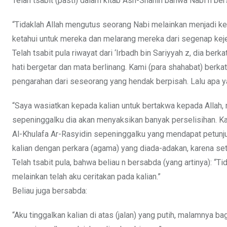
Telah tsabit (pasti) dalam kitab Ash-Shahih bahwa Nabi n be
“Tidaklah Allah mengutus seorang Nabi melainkan menjadi k
ketahui untuk mereka dan melarang mereka dari segenap keje
Telah tsabit pula riwayat dari ‘Irbadh bin Sariyyah z, dia b
hati bergetar dan mata berlinang. Kami (para shahabat) berka
pengarahan dari seseorang yang hendak berpisah. Lalu apa 
“Saya wasiatkan kepada kalian untuk bertakwa kepada Allah
sepeninggalku dia akan menyaksikan banyak perselisihan. K
Al-Khulafa Ar-Rasyidin sepeninggalku yang mendapat petunjuk
kalian dengan perkara (agama) yang diada-adakan, karena seti
Telah tsabit pula, bahwa beliau n bersabda (yang artinya): “
melainkan telah aku ceritakan pada kalian.”
Beliau juga bersabda:
“Aku tinggalkan kalian di atas (jalan) yang putih, malamnya 