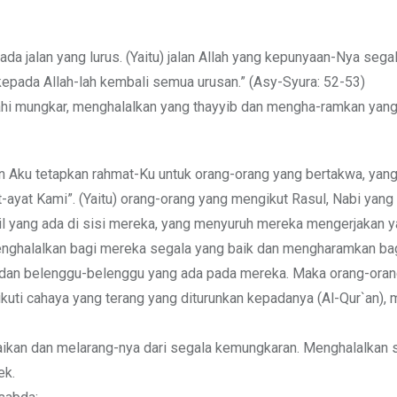
 jalan yang lurus. (Yaitu) jalan Allah yang kepunyaan-Nya sega
 kepada Allah-lah kembali semua urusan.” (Asy-Syura: 52-53)
nahi mungkar, menghalalkan yang thayyib dan mengha-ramkan yang
n Aku tetapkan rahmat-Ku untuk orang-orang yang bertakwa, yan
ayat Kami”. (Yaitu) orang-orang yang mengikut Rasul, Nabi yan
njil yang ada di sisi mereka, yang menyuruh mereka mengerjakan y
nghalalkan bagi mereka segala yang baik dan mengharamkan ba
dan belenggu-belenggu yang ada pada mereka. Maka orang-oran
ti cahaya yang terang yang diturunkan kepadanya (Al-Qur`an), 
aikan dan melarang-nya dari segala kemungkaran. Menghalalkan 
ek.