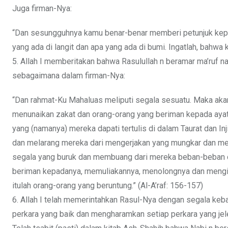
Juga firman-Nya:
“Dan sesungguhnya kamu benar-benar memberi petunjuk kepada
yang ada di langit dan apa yang ada di bumi. Ingatlah, bahwa
5. Allah I memberitakan bahwa Rasulullah n beramar ma’ruf 
sebagaimana dalam firman-Nya:
“Dan rahmat-Ku Mahaluas meliputi segala sesuatu. Maka aka
menunaikan zakat dan orang-orang yang beriman kepada ayat-
yang (namanya) mereka dapati tertulis di dalam Taurat dan I
dan melarang mereka dari mengerjakan yang mungkar dan me
segala yang buruk dan membuang dari mereka beban-beban 
beriman kepadanya, memuliakannya, menolongnya dan mengiku
itulah orang-orang yang beruntung.” (Al-A’raf: 156-157)
6. Allah I telah memerintahkan Rasul-Nya dengan segala keb
perkara yang baik dan mengharamkan setiap perkara yang jel