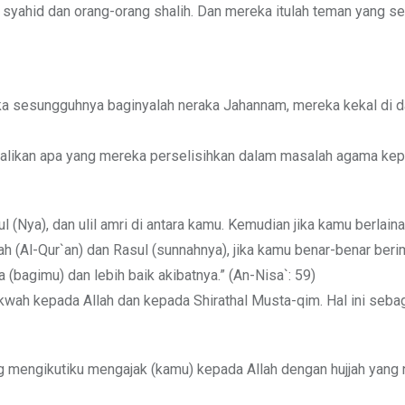
ati syahid dan orang-orang shalih. Dan mereka itulah teman yang s
ka sesungguhnya baginyalah neraka Jahannam, mereka kekal di 
alikan apa yang mereka perselisihkan dalam masalah agama ke
ul (Nya), dan ulil amri di antara kamu. Kemudian jika kamu berlain
h (Al-Qur`an) dan Rasul (sunnahnya), jika kamu benar-benar ber
 (bagimu) dan lebih baik akibatnya.” (An-Nisa`: 59)
kwah kepada Allah dan kepada Shirathal Musta-qim. Hal ini seb
ang mengikutiku mengajak (kamu) kepada Allah dengan hujjah yang 