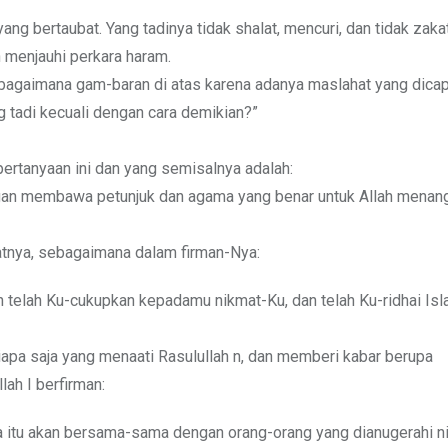
ang bertaubat. Yang tadinya tidak shalat, mencuri, dan tidak zak
 menjauhi perkara haram.
bagaimana gam-baran di atas karena adanya maslahat yang dicap
tadi kecuali dengan cara demikian?”
 pertanyaan ini dan yang semisalnya adalah:
gan membawa petunjuk dan agama yang benar untuk Allah menang
atnya, sebagaimana dalam firman-Nya:
telah Ku-cukupkan kepadamu nikmat-Ku, dan telah Ku-ridhai Isla
iapa saja yang menaati Rasulullah n, dan memberi kabar berupa
ah I berfirman:
a itu akan bersama-sama dengan orang-orang yang dianugerahi n