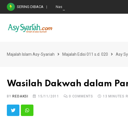
Skip
SERING DIBACA
Nasihat Emas di Masa Fitnah (Ujian/Perselis
to
content
Majalah Islam Asy-Syariah
Majalah Edisi 011 s.d. 020
Asy Sy
Wasilah Dakwah dalam Pa
BY
REDAKSI
15/11/2011
0
COMMENTS
13 MINUTES 