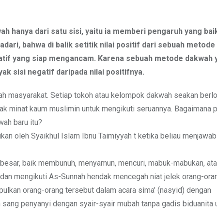
h hanya dari satu sisi, yaitu ia memberi pengaruh yang bai
ri, bahwa di balik setitik nilai positif dari sebuah metod
 negatif yang siap mengancam. Karena sebuah metode dakwah 
ak sisi negatif daripada nilai positifnya.
gah masyarakat. Setiap tokoh atau kelompok dakwah seakan ber
 minat kaum muslimin untuk mengikuti seruannya. Bagaimana 
ah baru itu?
ikan oleh Syaikhul Islam Ibnu Taimiyyah t ketika beliau menjawab
 besar, baik membunuh, menyamun, mencuri, mabuk-mabukan, at
dan mengikuti As-Sunnah hendak mencegah niat jelek orang-oran
ulkan orang-orang tersebut dalam acara sima’ (nasyid) dengan
 sang penyanyi dengan syair-syair mubah tanpa gadis biduanita 