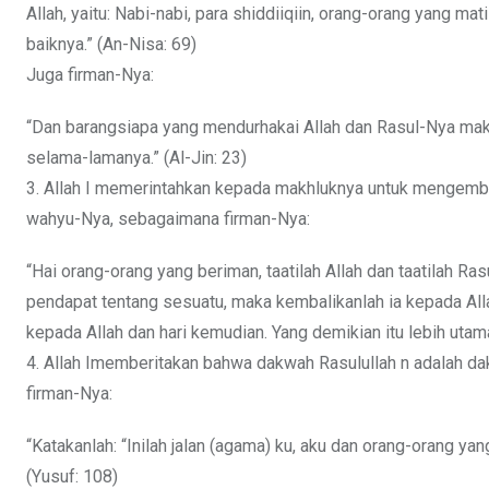
Allah, yaitu: Nabi-nabi, para shiddiiqiin, orang-orang yang m
baiknya.” (An-Nisa: 69)
Juga firman-Nya:
“Dan barangsiapa yang mendurhakai Allah dan Rasul-Nya ma
selama-lamanya.” (Al-Jin: 23)
3. Allah I memerintahkan kepada makhluknya untuk mengemb
wahyu-Nya, sebagaimana firman-Nya:
“Hai orang-orang yang beriman, taatilah Allah dan taatilah Ras
pendapat tentang sesuatu, maka kembalikanlah ia kepada Alla
kepada Allah dan hari kemudian. Yang demikian itu lebih utama
4. Allah Imemberitakan bahwa dakwah Rasulullah n adalah da
firman-Nya:
“Katakanlah: “Inilah jalan (agama) ku, aku dan orang-orang y
(Yusuf: 108)