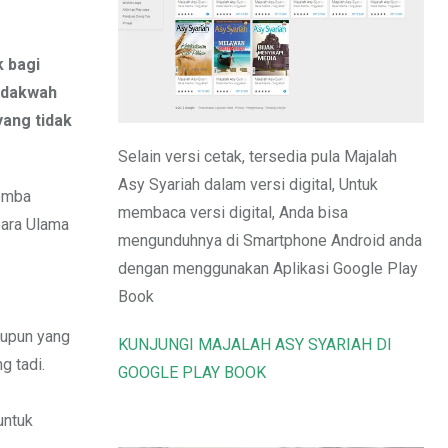
Email
k bagi
e dakwah
yang tidak
Selain versi cetak, tersedia pula Majalah
Asy Syariah dalam versi digital, Untuk
lomba
membaca versi digital, Anda bisa
para Ulama
mengunduhnya di Smartphone Android anda
dengan menggunakan Aplikasi Google Play
Book
aupun yang
KUNJUNGI MAJALAH ASY SYARIAH DI
g tadi.
GOOGLE PLAY BOOK
untuk