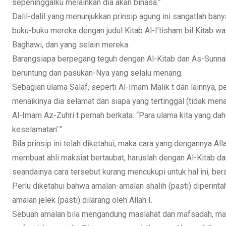
sepeninggalku melainkan dia akan binasa.”
Dalil-dalil yang menunjukkan prinsip agung ini sangatlah ba
buku-buku mereka dengan judul Kitab Al-I’tisham bil Kitab w
Baghawi, dan yang selain mereka.
Barangsiapa berpegang teguh dengan Al-Kitab dan As-Sunnah,
beruntung dan pasukan-Nya yang selalu menang.
Sebagian ulama Salaf, seperti Al-Imam Malik t dan lainnya, 
menaikinya dia selamat dan siapa yang tertinggal (tidak men
Al-Imam Az-Zuhri t pernah berkata: “Para ulama kita yang d
keselamatan’.”
Bila prinsip ini telah diketahui, maka cara yang dengannya 
membuat ahli maksiat bertaubat, haruslah dengan Al-Kitab da
seandainya cara tersebut kurang mencukupi untuk hal ini, be
Perlu diketahui bahwa amalan-amalan shalih (pasti) diperintah
amalan jelek (pasti) dilarang oleh Allah I.
Sebuah amalan bila mengandung maslahat dan mafsadah, mak