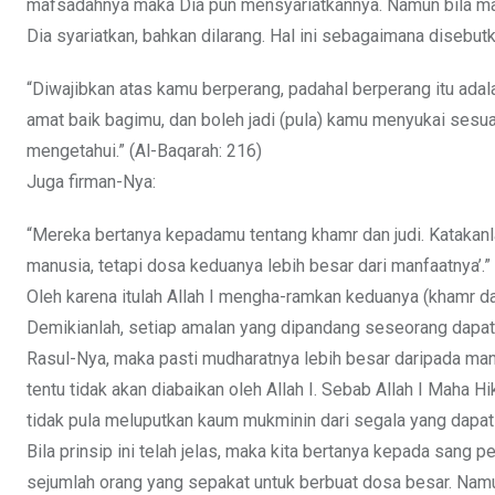
mafsadahnya maka Dia pun mensyariatkannya. Namun bila maf
Dia syariatkan, bahkan dilarang. Hal ini sebagaimana disebut
“Diwajibkan atas kamu berperang, padahal berperang itu ada
amat baik bagimu, dan boleh jadi (pula) kamu menyukai sesua
mengetahui.” (Al-Baqarah: 216)
Juga firman-Nya:
“Mereka bertanya kepadamu tentang khamr dan judi. Katakanl
manusia, tetapi dosa keduanya lebih besar dari manfaatnya’.”
Oleh karena itulah Allah I mengha-ramkan keduanya (khamr dan
Demikianlah, setiap amalan yang dipandang seseorang dapat m
Rasul-Nya, maka pasti mudharatnya lebih besar daripada man
tentu tidak akan diabaikan oleh Allah I. Sebab Allah I Mah
tidak pula meluputkan kaum mukminin dari segala yang dapat
Bila prinsip ini telah jelas, maka kita bertanya kepada san
sejumlah orang yang sepakat untuk berbuat dosa besar. Namun 