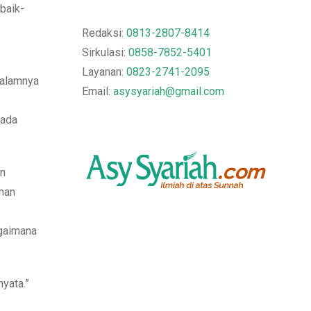
ebaik-
Redaksi:
0813-2807-8414
Sirkulasi:
0858-7852-5401
Layanan:
0823-2741-2095
dalamnya
Email:
asysyariah@gmail.com
pada
an
iman
agaimana
nyata.”