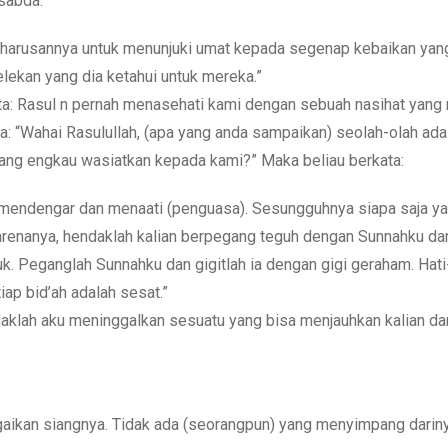
rsabda:
eharusannya untuk menunjuki umat kepada segenap kebaikan yan
lekan yang dia ketahui untuk mereka.”
erkata: Rasul n pernah menasehati kami dengan sebuah nasihat yan
ta: “Wahai Rasulullah, (apa yang anda sampaikan) seolah-olah ada
yang engkau wasiatkan kepada kami?” Maka beliau berkata:
, mendengar dan menaati (penguasa). Sesungguhnya siapa saja y
arenanya, hendaklah kalian berpegang teguh dengan Sunnahku da
. Peganglah Sunnahku dan gigitlah ia dengan gigi geraham. Hati-
ap bid’ah adalah sesat.”
Tidaklah aku meninggalkan sesuatu yang bisa menjauhkan kalian da
bagaikan siangnya. Tidak ada (seorangpun) yang menyimpang darin