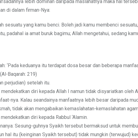
sadahnya lebih dominan daripada maslahatnya maka hal tersebu
kan di dalam firman-Nya:
lah sesuatu yang kamu benci. Boleh jadi kamu membenci sesuatu,
tu, padahal ia amat buruk bagimu; Allah mengetahui, sedang kam
ah: ‘Pada keduanya itu terdapat dosa besar dan beberapa manfaa
 (Al-Baqarah: 219)
 perjudian) setelah itu.
endekatkan diri kepada Allah I namun tidak disyariatkan oleh Al
faat-nya. Kalau seandainya manfaatnya lebih besar daripada mud
a Hikmah, tidak akan mengabaikan kemaslahatan-kemaslahatan agam
 mendekatkan diri kepada Rabbul ‘Alamin.
g penanya: Sesung-guhnya Syaikh tersebut bermaksud untuk membu
hal itu (keinginan Syaikh tersebut) tidak mungkin (terwujud) ke