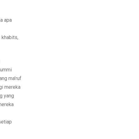
la apa
 khabits,
g
g ummi
ang ma’ruf
gi mereka
g yang
mereka
setiap