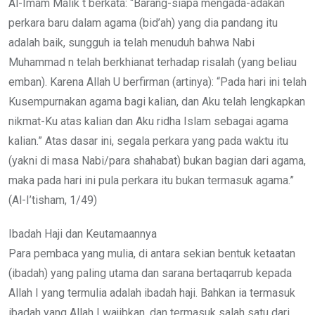
Al-Imam Malik t berkata: “Barang-siapa mengada-adakan
perkara baru dalam agama (bid’ah) yang dia pandang itu
adalah baik, sungguh ia telah menuduh bahwa Nabi
Muhammad n telah berkhianat terhadap risalah (yang beliau
emban). Karena Allah U berfirman (artinya): “Pada hari ini telah
Kusempurnakan agama bagi kalian, dan Aku telah lengkapkan
nikmat-Ku atas kalian dan Aku ridha Islam sebagai agama
kalian.” Atas dasar ini, segala perkara yang pada waktu itu
(yakni di masa Nabi/para shahabat) bukan bagian dari agama,
maka pada hari ini pula perkara itu bukan termasuk agama.”
(Al-I’tisham, 1/49)
Ibadah Haji dan Keutamaannya
Para pembaca yang mulia, di antara sekian bentuk ketaatan
(ibadah) yang paling utama dan sarana bertaqarrub kepada
Allah I yang termulia adalah ibadah haji. Bahkan ia termasuk
ibadah yang Allah I wajibkan, dan termasuk salah satu dari