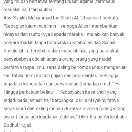
yang mudah berfatwa tentang urusan agama (termasuk
masalah haji) tanpa ilmu.
Asy-Syaikh Muhammad bin Shalih Al-‘Utsaimin t berkata:
“Sebagian kaum muslimin –semoga Allah I memberikan
hidayah dan taufiq-Nya kepada mereka– melakukan banyak
perkara ibadah tanpa berasaskan Kitabullah dan Sunnah
Rasulullah n. Terlebih dalam masalah haji, yang seringkali
penyebabnya adalah adanya orang-orang yang mudah
berfatwa tanpa ilmu, serta saling berlomba untuk mengeluar-
kan fatwa demi meraih pujian dan popu-laritas. Sehingga
terjadilah kesesatan dan penyesatan (terhadap umat).” –
Hingga perkataan beliau–: “Kebanyakan kesalahan yang
terjadi pada jamaah haji berpangkal dari sini (yakni; fatwa
tanpa ilmu) dan saling meniru di antara mereka (orang-orang
awam) tanpa ada kejelasan dalilnya.” (Akh-tha`un Yartakibuha
Ba’dhul Hujjaj)