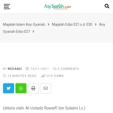
Skip
to
content
Majalah Islam Asy-Syariah
Majalah Edisi 021 s.d. 030
Asy
Syariah Edisi 027
BY
REDAKSI
16/11/2011
0
COMMENTS
15 MINUTES READ
1019
VIEWS
Print
Share
via
Email
(ditulis oleh: Al-Ustadz Ruwaifi’ bin Sulaimi Lc.)