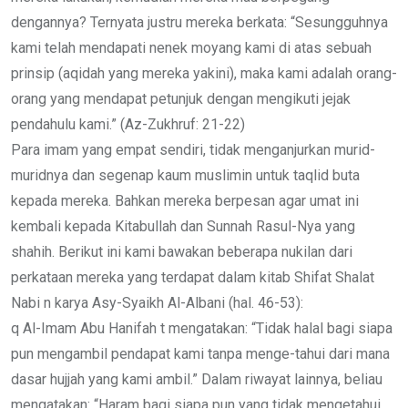
dengannya? Ternyata justru mereka berkata: “Sesungguhnya
kami telah mendapati nenek moyang kami di atas sebuah
prinsip (aqidah yang mereka yakini), maka kami adalah orang-
orang yang mendapat petunjuk dengan mengikuti jejak
pendahulu kami.” (Az-Zukhruf: 21-22)
Para imam yang empat sendiri, tidak menganjurkan murid-
muridnya dan segenap kaum muslimin untuk taqlid buta
kepada mereka. Bahkan mereka berpesan agar umat ini
kembali kepada Kitabullah dan Sunnah Rasul-Nya yang
shahih. Berikut ini kami bawakan beberapa nukilan dari
perkataan mereka yang terdapat dalam kitab Shifat Shalat
Nabi n karya Asy-Syaikh Al-Albani (hal. 46-53):
q Al-Imam Abu Hanifah t mengatakan: “Tidak halal bagi siapa
pun mengambil pendapat kami tanpa menge-tahui dari mana
dasar hujjah yang kami ambil.” Dalam riwayat lainnya, beliau
mengatakan: “Haram bagi siapa pun yang tidak mengetahui