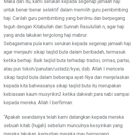
Maka dari itu, kami serukan kepada segenap jamaah haji
untuk benar-benar selektif dalam memilih guru pembimbing
haji. Carilah guru pembimbing yang berilmu dan berpegang
teguh dengan Kitabullah dan Sunnah Rasulullah n, agar haji
yang anda lakukan tergolong haji mabrur.
Sebagaimana pula kami serukan kepada segenap jamaah haji
agar menjauhi sikap taqlid buta dalam beribadah, termasuk
ketika berhaji. Baik taqlid buta terhadap tradisi, ormas, partai,
atau pun tokoh/panutan/ustadz/kyai, dsb. Allah I mencela
sikap taqlid buta dalam beberapa ayat-Nya dan menjelaskan
kepada kita bahwasanya sikap taqlid buta itu merupakan
kebiasaan kaum musyrikin2 ketika dakwah para nabi sampai
kepada mereka. Allah I berfirman:
“Apakah seandainya telah kami datangkan kepada mereka
sebuah kitab (hujjah) sebelum munculnya kesyirikan yang
mereka lakukan, kemudian mereka mau berpegang