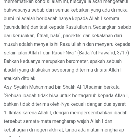
memerhatikan kondisi alam ini, niscaya ia akan mengetahui
bahwasanya sebab dari semua kebaikan yang ada di muka
bumi ini adalah beribadah hanya kepada Allah I semata
(tauhidullah) dan taat kepada Rasulullah n. Sedangkan sebab
dari kerusakan, fitnah, bala`, paceklik, dan kekalahan dari
musuh adalah menyelisihi Rasulullah n dan menyeru kepada
selain jalan Allah I dan Rasul-Nya.” (Bada`i’ul Fawa`id, 3/17)
Bahkan keduanya merupakan barometer, apakah sebuah
ibadah yang dilakukan seseorang diterima di sisi Allah I
ataukah ditolak.
Asy-Syaikh Muhammad bin Shalih Al-‘Utsaimin berkata:
“Sebuah ibadah tidak bisa untuk bertaqarrub kepada Allah I,
bahkan tidak diterima oleh-Nya kecuali dengan dua syarat:
1. Ikhlas karena Allah I, dengan mempersembahkan ibadah
tersebut semata-mata mengharap wajah Allah I dan
kebahagian di negeri akhirat, tanpa ada niatan mengharap