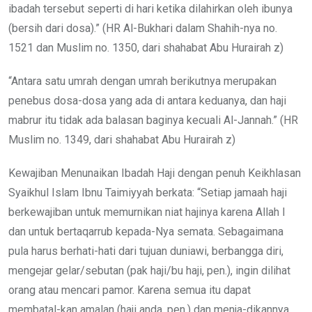
ibadah tersebut seperti di hari ketika dilahirkan oleh ibunya
(bersih dari dosa).” (HR Al-Bukhari dalam Shahih-nya no.
1521 dan Muslim no. 1350, dari shahabat Abu Hurairah z)
“Antara satu umrah dengan umrah berikutnya merupakan
penebus dosa-dosa yang ada di antara keduanya, dan haji
mabrur itu tidak ada balasan baginya kecuali Al-Jannah.” (HR
Muslim no. 1349, dari shahabat Abu Hurairah z)
Kewajiban Menunaikan Ibadah Haji dengan penuh Keikhlasan
Syaikhul Islam Ibnu Taimiyyah berkata: “Setiap jamaah haji
berkewajiban untuk memurnikan niat hajinya karena Allah I
dan untuk bertaqarrub kepada-Nya semata. Sebagaimana
pula harus berhati-hati dari tujuan duniawi, berbangga diri,
mengejar gelar/sebutan (pak haji/bu haji, pen.), ingin dilihat
orang atau mencari pamor. Karena semua itu dapat
membatal-kan amalan (haji anda, pen.) dan menja-dikannya