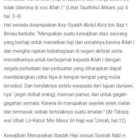
tidak diterima di sisi Allah I.” (Lihat Taudhihul Ahkam, juz 4
hal. 3-4)
Hal senada disampaikan Asy-Syaikh Abdul Aziz bin Baz t.
Beliau berkata: “Merupakan suatu kewajiban atas seorang
yang berhaji untuk meniatkan haji dan umrahnya karena Allah I
dan mengha-rapkan kebahagiaan di negeri akhirat serta
meniatkannya untuk bertaqarrub kepada Allah I dengan
segala perkataan dan perbuatan yang diharapkan dapat
mendatangkan ridha-Nya di tempat-tempat yang mulia
tersebut. Dan hendaknya selalu waspada dari tujuan duniawi,
riya` (ingin dilihat orang), mencari pamor, dan untuk gagah-
gagahan semata. Karena ini merupakan sejelek-jelek niatan
dan termasuk sebab tertolaknya suatu amalan.” (At-Tahqiq
wal Idhah Lil-Katsir Min Masa`ilil Hajji wal ‘Umrah, hal.12)
Kewajiban Menunaikan Ibadah Haji sesuai Sunnah Nabi n