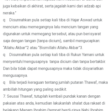
juga kebaikan di akhirat, serta jagalah kami dari adzab api
neraka.”
q Disunnahkan pula setiap kali tiba di Hajar Aswad untuk
mencium atau memegangnya lalu mencium tangan yang
digunakan untuk memegang tersebut, atau pun berisyarat
saja dengan tangan (tanpa dicium), sambil mengucapkan:
“Allahu Akbar”2 atau “Bismillahi Allahu Akbar”3.
q Disunnahkan pula setiap kali tiba di Rukun Yamani untuk
menyentuh/mengusapnya tanpa dicium dan tanpa bertakbir.
Dan bila tidak dapat mengusapnya maka tidak disyariatkan
mengusapnya.
q Bila terjadi keraguan tentang jumlah putaran Thawaf, maka
ambillah hitungan yang paling sedikit.
7. Seusai Thawaf, tutuplah kembali pundak kanan dengan
pakaian atas anda, kemudian lakukanlah shalat dua rakaat di
belakang Maqam Ibrahim (tempat berdi-rinya Nabi Ibrahim