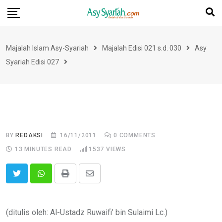
Skip
to
content
Majalah Islam Asy-Syariah
Majalah Edisi 021 s.d. 030
Asy
Syariah Edisi 027
BY
REDAKSI
16/11/2011
0
COMMENTS
13 MINUTES READ
1537
VIEWS
Print
Share
via
Email
(ditulis oleh: Al-Ustadz Ruwaifi’ bin Sulaimi Lc.)