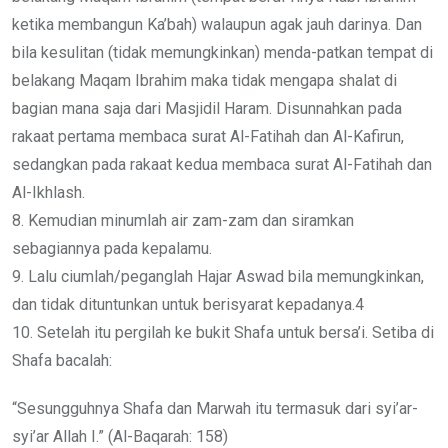
ketika membangun Ka’bah) walaupun agak jauh darinya. Dan
bila kesulitan (tidak memungkinkan) menda-patkan tempat di
belakang Maqam Ibrahim maka tidak mengapa shalat di
bagian mana saja dari Masjidil Haram. Disunnahkan pada
rakaat pertama membaca surat Al-Fatihah dan Al-Kafirun,
sedangkan pada rakaat kedua membaca surat Al-Fatihah dan
Al-Ikhlash.
8. Kemudian minumlah air zam-zam dan siramkan
sebagiannya pada kepalamu.
9. Lalu ciumlah/peganglah Hajar Aswad bila memungkinkan,
dan tidak dituntunkan untuk berisyarat kepadanya.4
10. Setelah itu pergilah ke bukit Shafa untuk bersa’i. Setiba di
Shafa bacalah:
“Sesungguhnya Shafa dan Marwah itu termasuk dari syi’ar-
syi’ar Allah I.” (Al-Baqarah: 158)