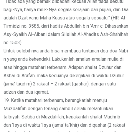
“Tidak ada yang berhak diibadahi kecuali Allah tiada sekutu
bagi-Nya, hanya milik-Nya segala kerajaan dan pujian, dan Dia
adalah Dzat yang Maha Kuasa atas segala sesuatu.” (HR. At-
Tirmidzi no. 3585, dari hadits Abdullah bin ‘Amr c. Dihasankan
Asy-Syaikh Al-Albani dalam Silsilah Al-Ahadits Ash-Shahihah
no.1503)
Untuk selebihnya anda bisa membaca tuntunan doa-doa Nabi
n yang anda kehendaki. Lakukanlah amalan-amalan mulia di
atas hingga matahari terbenam. Adapun shalat Dzuhur dan
Ashar di Arafah, maka keduanya dikerjakan di waktu Dzuhur
(jama’ taqdim) 2 rakaat – 2 rakaat (qashar), dengan satu
adzan dan dua iqamat.
19. Ketika matahari terbenam, berangkatlah menuju
Muzdalifah dengan tenang sambil selalu melantunkan
talbiyah. Setiba di Muzdalifah, kerjakanlah shalat Maghrib
dan ‘Isya di waktu ‘Isya (jama’ ta`khir) dan diqashar (2 rakaat