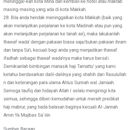
meninggal-kan kota Mina dan kembali ke hotel atau maktab
masing-masing yang ada di kota Makkah.
28. Bila anda hendak meninggalkan kota Makkah (baik yang
akan melanjutkan perjalanan ke kota Madinah atau pun yang
akan melanjutkan perjalanan ke tanah air), maka lakukanlah
thawaf wada’ dengan pakaian biasa saja/bukan pakaian ihram
dan tanpa Sa’i, kecuali bagi anda yang menjadikan thawaf
ifadhah sebagai thawaf wada’nya maka harus bersa’i.
Demikianlah bimbingan manasik haji Tamattu’ yang kami
ketahui berdasarkan dalil-dalilnya yang shahih dari Rasulullah
n dan keterangan para ulama Ahlus Sunnah wal Jamaah.
Semoga taufiq dan hidayah Allah I selalu mengiringi kita
semua, sehingga diberi kemudahan untuk meraih predikat
haji mabrur, yang tiada balasan baginya kecuali Al-Jannah.
Amin Ya Mujibas Sa`ilin.
Sumber Bacaan: