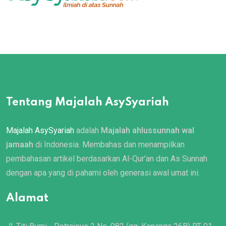
Tentang Majalah AsySyariah
Majalah AsySyariah
adalah
Majalah ahlussunnah wal
jamaah
di Indonesia. Membahas dan menampilkan
pembahasan artikel berdasarkan Al-Qur’an dan As Sunnah
dengan apa yang di pahami oleh generasi awal umat ini.
Alamat