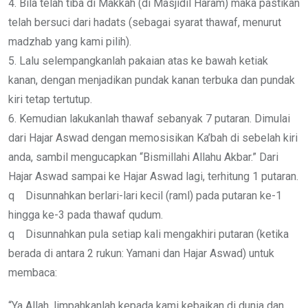
4. Bila telah tiba di Makkah (di Masjidil Haram) maka pastikan
telah bersuci dari hadats (sebagai syarat thawaf, menurut
madzhab yang kami pilih).
5. Lalu selempangkanlah pakaian atas ke bawah ketiak
kanan, dengan menjadikan pundak kanan terbuka dan pundak
kiri tetap tertutup.
6. Kemudian lakukanlah thawaf sebanyak 7 putaran. Dimulai
dari Hajar Aswad dengan memosisikan Ka’bah di sebelah kiri
anda, sambil mengucapkan “Bismillahi Allahu Akbar.” Dari
Hajar Aswad sampai ke Hajar Aswad lagi, terhitung 1 putaran.
q Disunnahkan berlari-lari kecil (raml) pada putaran ke-1
hingga ke-3 pada thawaf qudum.
q Disunnahkan pula setiap kali mengakhiri putaran (ketika
berada di antara 2 rukun: Yamani dan Hajar Aswad) untuk
membaca:
“Ya Allah, limpahkanlah kepada kami kebaikan di dunia dan