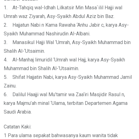
1. At-Tahqiq wal-Idhah Lilkatsir Min Masa`ilil Hajji wal
Umrah waz Ziyarah, Asy-Syaikh Abdul Aziz bin Baz.
2. Hajjatun Nabi n Kama Rawaha ‘Anhu Jabir c, karya Asy-
Syaikh Muhammad Nashirudin Al-Albani.
3. Manasikul Hajji Wal ‘Umrah, Asy-Syaikh Muhammad bin
Shalih Al-‘Utsaimin.
4. Al-Manhaj limuridil ‘Umrah wal Hajj, karya Asy-Syaikh
Muhammad bin Shalih Al-‘Utsaimin.
5. Shifat Hajjatin Nabi, karya Asy-Syaikh Muhammad Jamil
Zainu.
6. Dalilul Haajji wal Mu’tamir wa Zaa‘iri Masjidir Rasul n,
karya Majmu’ah minal ‘Ulama, terbitan Departemen Agama
Saudi Arabia.
Catatan Kaki:
1 Para ulama sepakat bahwasanya kaum wanita tidak