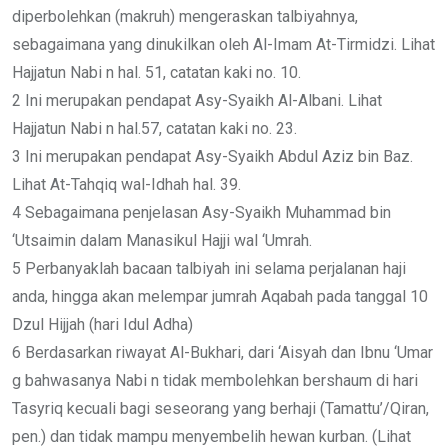
diperbolehkan (makruh) mengeraskan talbiyahnya,
sebagaimana yang dinukilkan oleh Al-Imam At-Tirmidzi. Lihat
Hajjatun Nabi n hal. 51, catatan kaki no. 10.
2 Ini merupakan pendapat Asy-Syaikh Al-Albani. Lihat
Hajjatun Nabi n hal.57, catatan kaki no. 23.
3 Ini merupakan pendapat Asy-Syaikh Abdul Aziz bin Baz.
Lihat At-Tahqiq wal-Idhah hal. 39.
4 Sebagaimana penjelasan Asy-Syaikh Muhammad bin
‘Utsaimin dalam Manasikul Hajji wal ‘Umrah.
5 Perbanyaklah bacaan talbiyah ini selama perjalanan haji
anda, hingga akan melempar jumrah Aqabah pada tanggal 10
Dzul Hijjah (hari Idul Adha)
6 Berdasarkan riwayat Al-Bukhari, dari ‘Aisyah dan Ibnu ‘Umar
g bahwasanya Nabi n tidak membolehkan bershaum di hari
Tasyriq kecuali bagi seseorang yang berhaji (Tamattu’/Qiran,
pen.) dan tidak mampu menyembelih hewan kurban. (Lihat