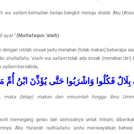
ihi wa sallam
kemudian beliau bangkit menuju shalat. Aku (Anas
 ayat.”
(Muttafaqun ‘alaih)
 dengan istilah
imsak
yaitu menahan (tidak makan) beberapa sa
abi
shallallahu ‘alaihi wa sallam
tidak ada imsak (menahan diri) k
a sallam
bersabda,
نَ بِلَالٌ فَكُلُوا وَاشْرَبُوا حَتَّى يُؤَذِّنَ ابْنُ أُمِّ م
a), maka (tetap) makan dan minumlah hingga Ibnu Um
asih memegang gelas dan semisalnya untuk minum, diberika
umnya. Abu Hurairah
radhiallahu ‘anhu
meriwayatkan bahwa R