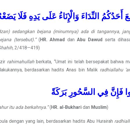
َ أَحَدُكُمُ النِّدَاءَ وَالْإِنَاءُ عَلَى يَدِهِ فَلَا يَضَع
dzan) sedangkan bejana (minumnya) ada di tangannya, jan
ana (tersebut).”
(
HR. Ahmad
dan
Abu Dawud
serta dihas
Shahih,
2/418—419)
zir
rahimahullah
berkata, “Umat ini telah bersepakat bahwa m
lakukannya, berdasarkan hadits Anas bin Malik
radhiallahu ‘a
ا فَإِنَّ فِي السَّحُورِ بَرَكَةً
ur itu ada berkahnya.”
(
HR. al-Bukhari
dan
Muslim
)
pula dengan yang lain, berdasarkan hadits Abu Hurairah
radhial