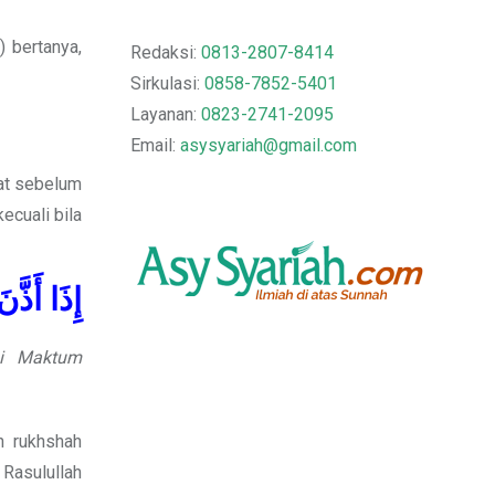
) bertanya,
Redaksi:
0813-2807-8414
Sirkulasi:
0858-7852-5401
Layanan:
0823-2741-2095
Email:
asysyariah@gmail.com
at sebelum
ecuali bila
إِذَا أَذَّ
mi Maktum
n rukhshah
asulullah