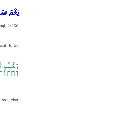
نِعْمَ سَح
aqi
, 4/236,
lah terbit.
وَكُلُو
ٱلۡأَسۡ
n ragu akan