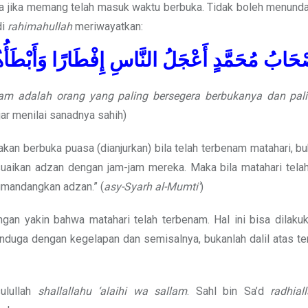
a jika memang telah masuk waktu berbuka. Tidak boleh menund
di
rahimahullah
meriwayatkan:
حَابُ مُحَمَّدٍ أَعْجَلُ النَّاسِ إِفْطَارًا وَأَبْطَأ
lam adalah orang yang paling bersegera berbukanya dan pal
jar menilai sanadnya sahih)
kan berbuka puasa (dianjurkan) bila telah terbenam matahari, b
aikan adzan dengan jam-jam mereka. Maka bila matahari tela
mandangkan adzan.” (
asy-Syarh al-Mumti’
)
an yakin bahwa matahari telah terbenam. Hal ini bisa dilaku
enduga dengan kegelapan dan semisalnya, bukanlah dalil atas t
ulullah
shallallahu ‘alaihi wa sallam
. Sahl bin Sa’d
radhial