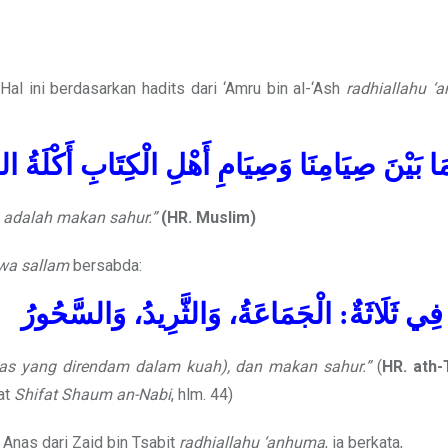
al ini berdasarkan hadits dari ‘Amru bin al-‘Ash
radhiallahu ‘
 بَيْنَ صِيَامِنَا وَصِيَامِ أَهْلِ الْكِتَابِ أَكْلَةُ ا
 adalah makan sahur.”
(HR. Muslim)
 wa sallam
bersabda:
ُ فِي ثَلَاثَةٌ: الْجَمَاعَةُ، وَالثَّرِيدُ، وَالسَّحُورُ
emas yang direndam dalam kuah), dan makan sahur.”
(
HR. ath-
at
Shifat Shaum an-Nabi
, hlm. 44)
Anas dari Zaid bin Tsabit
radhiallahu ‘anhuma
, ia berkata,