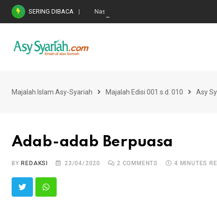
Skip
SERING DIBACA
Nasihat Emas di Masa Fitnah (Ujian/Perselis
to
content
Majalah Islam Asy-Syariah
Majalah Edisi 001 s.d. 010
Asy Sy
Adab-adab Berpuasa
BY
REDAKSI
23/04/2020
2
COMMENTS
4 MINUTES R