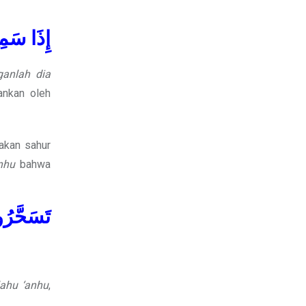
إِذَا سَمِع
ganlah dia
ankan oleh
akan sahur
nhu
bahwa
تَسَحَّرُو
lahu ‘anhu
,