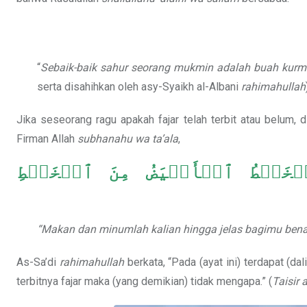
“
Sebaik-baik sahur seorang mukmin adalah buah kurm
serta disahihkan oleh asy-Syaikh al-Albani
rahimahullah
Jika seseorang ragu apakah fajar telah terbit atau belum, 
Firman Allah
subhanahu wa ta’ala
,
ُ ٱلۡخَيۡطُ ٱلۡأَبۡيَضُ مِنَ ٱلۡخَيۡطِ
“Makan dan minumlah kalian hingga jelas bagimu benang
As-Sa’di
rahimahullah
berkata, “Pada (ayat ini) terdapat (d
terbitnya fajar maka (yang demikian) tidak mengapa.” (
Taisir