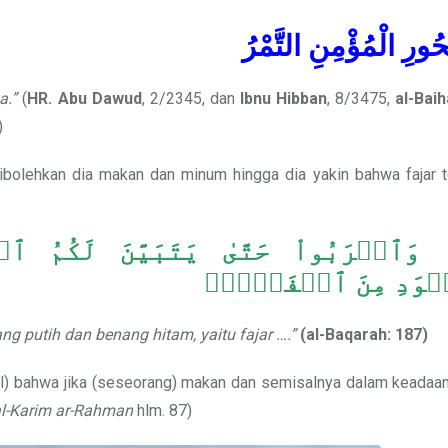
ُورِ الْمُؤْمِنِ التَّمْرُ
a.”
(
HR. Abu Dawud
, 2/2345, dan
Ibnu Hibban
, 8/3475,
al-Baih
)
dibolehkan dia makan dan minum hingga dia yakin bahwa fajar te
اْ وَٱشۡرَبُواْ حَتَّىٰ يَتَبَيَّنَ لَكُم
وَدِ مِنَ ٱلۡفَجۡرِۖ
 putih dan benang hitam, yaitu fajar ….”
(al-Baqarah: 187)
alil) bahwa jika (seseorang) makan dan semisalnya dalam keadaa
 al-Karim ar-Rahman
hlm. 87)