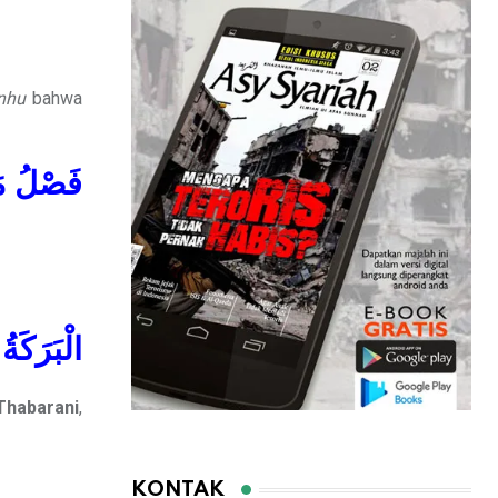
anhu
bahwa
فَصْلُ مَا
الْبَرَكَة
Thabarani
,
KONTAK