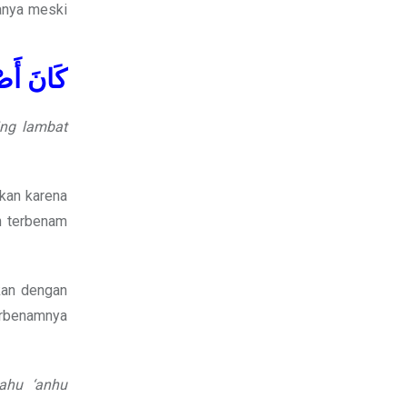
anya meski
كَانَ أَصْ
ing lambat
ukan karena
h terbenam
kan dengan
erbenamnya
lahu ‘anhu