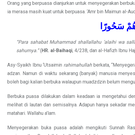
Orang yang berpuasa dianjurkan untuk menyegerakan berbuk
ia merasa masih kuat untuk berpuasa. ‘Amr bin Maimun al-Au
ُهُمْ سَحُورًا
“Para sahabat Muhammad shallallahu ‘alaihi wa sal
sahurnya.”
(
HR. al-Baihaqi
, 4/238, dan al-Hafizh Ibnu Ha
Asy-Syaikh Ibnu ‘Utsaimin
rahimahullah
berkata, “Menyegera
adzan. Namun di waktu sekarang (banyak) manusia menyesu
boleh bagi kalian berbuka walaupun muadzdzin belum mengu
Berbuka puasa dilakukan dalam keadaan ia mengetahui deng
melihat di lautan dan semisalnya. Adapun hanya sekadar m
matahari. Wallahu a’lam.
Menyegerakan buka puasa adalah mengikuti Sunnah Ras