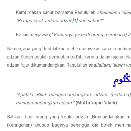
Kami makan sahur bersama Rasulullah
shallallahu ‘ala
“Berapa jarak antara adzan
[1]
dan sahur?”
Beliau menjawab, “
Kadarnya (seperti orang membaca) 50
Namun, apa yang diistilahkan oleh kebanyakan kaum muslimin
adzan Subuh adalah perbuatan bid’ah, karena dalam ajaran N
adzan fajar dikumandangkan. Rasulullah
shallallahu ‘alaihi w
َكْتُومٍ
“Apabila Bilal mengumandangkan adzan (pertam
mengumandangkan adzan.”
(Muttafaqun ‘alaih)
Bahkan, bagi orang yang ketika adzan dikumandangkan m
(keringanan) khusus baginya sehingga dia boleh memin