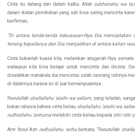
Cinta itu datang dari dalam kalbu. Allah
subhanahu wa ta’
dalam ikatan pernikahan yang sah bisa saling mencinta ka
berfirman,
“Di antara tanda-tanda kekuasaan-Nya Dia menciptakan un
tenang kepadanya dan Dia menjadikan di antara kalian ras
Cinta bukanlah kuasa kita, melainkan anugerah-Nya semata. M
walaupun kita bisa belajar untuk mencinta dan dicinta. Se
disalahkan manakala dia mencintai salah seorang istrinya mel
di dalamnya karena ini di luar kemampuannya.
Rasulullah
shallallahu ‘alaihi wa sallam
, sang teladan, sanga
bukan rahasia bahwa cinta beliau
shallallahu ‘alaihi wa sall
radhiallahu ‘anhuma
melebihi cinta beliau kepada istri-istri y
Amr Ibnul Ash
radhiallahu ‘anhu
berkata, “Rasulullah
shalla