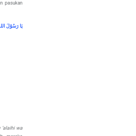
in pasukan
يَا
رَسُوْلَ
الل،
 ‘alaihi wa