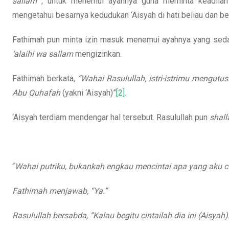
sallam
, untuk menemui ayahnya guna meminta keadilan
mengetahui besarnya kedudukan ‘Aisyah di hati beliau dan be
Fathimah pun minta izin masuk menemui ayahnya yang sedan
‘alaihi wa sallam
mengizinkan.
Fathimah berkata,
“Wahai Rasulullah, istri-istrimu mengu
Abu Quhafah
(yakni ‘Aisyah)”
[2]
.
‘Aisyah terdiam mendengar hal tersebut. Rasulullah pun
shall
“
Wahai putriku, bukankah engkau mencintai apa yang aku ci
Fathimah menjawab, “Ya.”
Rasulullah bersabda, “Kalau begitu cintailah dia ini (Aisyah)