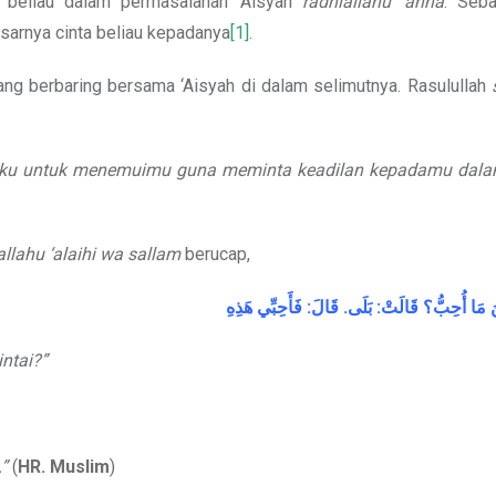
 beliau dalam permasalahan ‘Aisyah
radhiallahu ‘anha
. Seb
sarnya cinta beliau kepadanya
[1]
.
g berbaring bersama ‘Aisyah di dalam selimutnya. Rasulullah
tusku untuk menemuimu guna meminta keadilan kepadamu dalam
allahu ‘alaihi wa sallam
berucap,
هَذِهِ
فَأَحِبِّي
:
قَالَ
.
بَلَى
:
قَالَتْ
أُحِبُّ؟
مَا
َ
ntai?”
.”
(
HR. Muslim
)