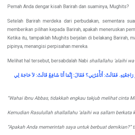
Pernah Anda dengar kisah Barirah dan suaminya, Mughits?
Setelah Barirah merdeka dari perbudakan, sementara su
memberikan pilihan kepada Barirah, apakah meneruskan perni
Ketika itu, tampaklah Mughits berjalan di belakang Barirah,
pipinya, menangisi perpisahan mereka.
Melihat hal tersebut, bersabdalah Nabi
shallallahu ‘alaihi w
لِي
حَاجَةَ
لاَ
:
قَالَتْ
شَافِعٌ
أَنَا
إِنَّمَا
:
فَقَالَ
أَتَأْمُرُنِي؟
:
فَقَالَتْ
.
رَاجَعْتِهِ
“Wahai Ibnu Abbas, tidakkah engkau takjub melihat cinta M
Kemudian Rasulullah
shallallahu ‘alaihi wa sallam
berkata 
“Apakah Anda memerintah saya untuk berbuat demikian?” t