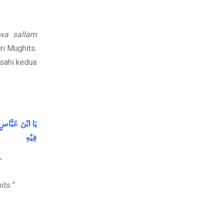
 wa sallam
ri Mughits.
asahi kedua
يَا
ابْنَ
عَبَّاس،
فِيْهِ
”
ts.”