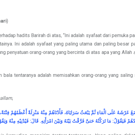
ari
)
adap hadits Barirah di atas, “Ini adalah syafaat dari pemuka p
ainya. Ini adalah syafaat yang paling utama dan paling besar p
ung penyatuan orang-orang yang bercinta di atas apa yang Allah
an bala tentaranya adalah memisahkan orang-orang yang saling 
sallam
,
َعُ
عَرْشَهُ
عَلَى
الْمَاءِ
ثُمَّ
يَبْعَثُ
سَرَايَاهُ،
فَأَدْنَاهُمْ
مِنْهُ
مَنْزِلَةً
أَعْظَمُهُمْ
فِتْنَةً،
وَيَقُو
مِنْهُ
فَيُدْنِيْهِ
:
قَالَ
.
امْرَأَتِهِ
وَبَيْنَ
بَيْنَهُ
فَرَّقْتُ
حَتىَّ
تَرَكْتُهُ
مَا
:
فَيَقُوْلُ
دُهُمْ