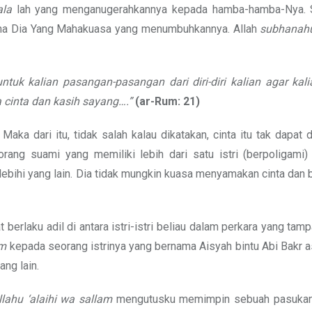
ala
lah yang menganugerahkannya kepada hamba-hamba-Nya. S
rena Dia Yang Mahakuasa yang menumbuhkannya. Allah
subhanahu
tuk kalian pasangan-pasangan dari diri-diri kalian agar kal
a cinta dan kasih sayang….”
(ar-Rum: 21)
aka dari itu, tidak salah kalau dikatakan, cinta itu tak dapat 
orang suami yang memiliki lebih dari satu istri (berpoligami)
ebihi yang lain. Dia tidak mungkin kuasa menyamakan cinta dan b
t berlaku adil di antara istri-istri beliau dalam perkara yang tam
am
kepada seorang istrinya yang bernama Aisyah bintu Abi Bakr 
ang lain.
llahu ‘alaihi wa sallam
mengutusku memimpin sebuah pasukan.