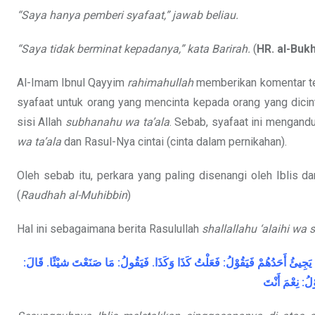
“Saya hanya pemberi syafaat,” jawab beliau.
“Saya tidak berminat kepadanya,” kata Barirah.
(
HR. al-Bukh
Al-Imam Ibnul Qayyim
rahimahullah
memberikan komentar terh
syafaat untuk orang yang mencinta kepada orang yang dicint
sisi Allah
subhanahu wa ta’ala
. Sebab, syafaat ini mengand
wa ta’ala
dan Rasul-Nya cintai (cinta dalam pernikahan).
Oleh sebab itu, perkara yang paling disenangi oleh Iblis d
(
Raudhah al-Muhibbin
)
Hal ini sebagaimana berita Rasulullah
shallallahu ‘alaihi wa 
:
قَالَ
.
شيْئًا
صَنَعْتَ
مَا
:
فَيَقُولُ
.
وَكَذَا
كَذَا
فَعَلْتُ
:
فَيَقُوْلُ
أَحَدُهُمْ
يَجِيئُ
أَنْتَ
نِعْمَ
:
ْلُ