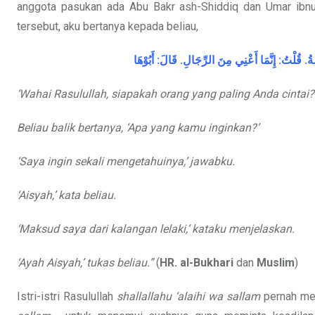
anggota pasukan ada Abu Bakr ash-Shiddiq dan Umar ibn
tersebut, aku bertanya kepada beliau,
أَبُوْهَا
:
قَالَ
.
الرِّجَالِ
مِنَ
أَعْنِي
إِنَّمَا
:
قُلْتُ
.
ةُ
‘Wahai Rasulullah, siapakah orang yang paling Anda cintai?
Beliau balik bertanya, ‘Apa yang kamu inginkan?’
‘Saya ingin sekali mengetahuinya,’ jawabku.
‘Aisyah,’ kata beliau.
‘Maksud saya dari kalangan lelaki,’ kataku menjelaskan.
‘Ayah Aisyah,’ tukas beliau.”
(
HR. al-Bukhari
dan
Muslim
)
Istri-istri Rasulullah
shallallahu ‘alaihi wa sallam
pernah me