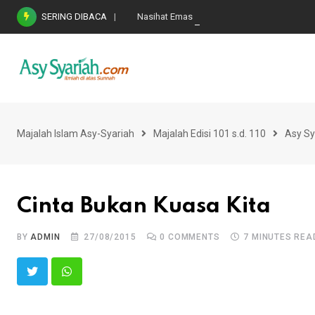
Skip
SERING DIBACA
Nasihat Emas di Masa Fitnah (Ujian/Perselis
to
content
Majalah Islam Asy-Syariah
Majalah Edisi 101 s.d. 110
Asy Sy
Cinta Bukan Kuasa Kita
BY
ADMIN
27/08/2015
0
COMMENTS
7 MINUTES REA