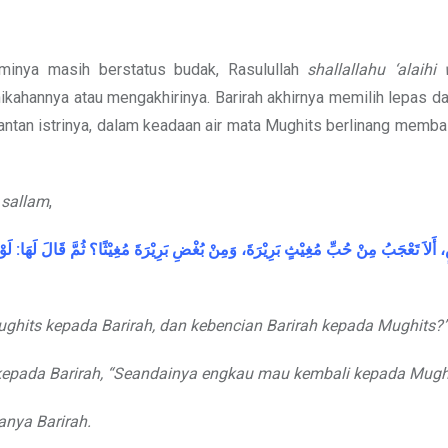
aminya masih berstatus budak, Rasulullah
shallallahu ‘alaihi
kahannya atau mengakhirinya. Barirah akhirnya memilih lepas da
 mantan istrinya, dalam keadaan air mata Mughits berlinang memb
a sallam
,
لَوْ
:
لَهَا
قَالَ
ثُمَّ
مُغِيْثًا؟
بَرِيْرَةَ
بُغْضِ
وَمِنْ
بَرِيْرَةَ،
مُغِيْثٍ
حُبِّ
مِنْ
تَعْجَبُ
أَلاَ
ٍ
ughits kepada Barirah, dan kebencian Barirah kepada Mughits?
kepada Barirah, “Seandainya engkau mau kembali kepada Mughi
anya Barirah.