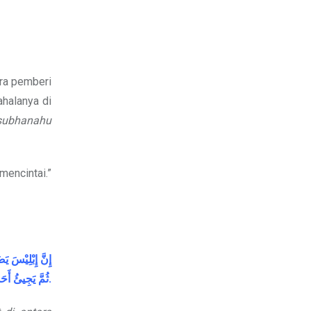
ara pemberi
ahalanya di
subhanahu
mencintai.”
إِنَّ
إِبْلِيْسَ
يَض
أَحَ
يَجِيئُ
ثُمَّ
.