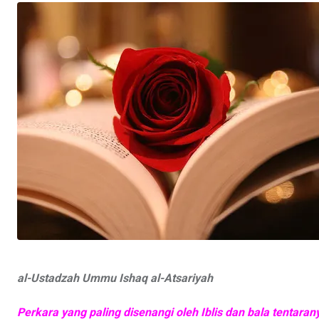
al-Ustadzah Ummu Ishaq al-Atsariyah
Perkara yang paling disenangi oleh Iblis dan bala tentar