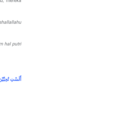
ab, mereka
shallallahu
 hal putri
أَلَسْتِ
تُحِبِّيْن