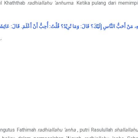
ul Khaththab
radhiallahu ‘anhuma
. Ketika pulang dari memimp
عَائِشَ
:
قَالَ
.
أَعْلَمَ
أَنْ
أُحِبُّ
:
قُلْتُ
تُرِيْدُ؟
وَمَا
:
قَالَ
إِلَيْكَ؟
النَّاسِ
أَحَبُّ
مَنْ
هِ
’
ngutus Fathimah
radhiallahu ‘anha
, putri Rasulullah
shallallahu