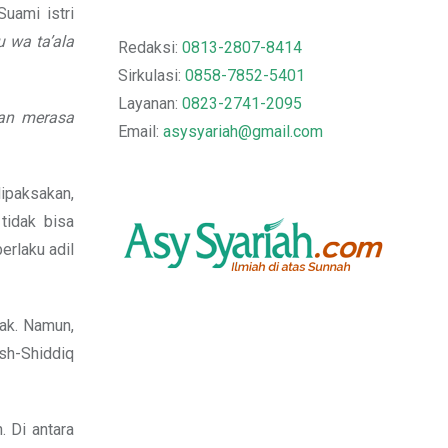
uami istri
 wa ta’ala
Redaksi:
0813-2807-8414
Sirkulasi:
0858-7852-5401
Layanan:
0823-2741-2095
ian merasa
Email:
asysyariah@gmail.com
dipaksakan,
 tidak bisa
erlaku adil
pak. Namun,
ash-Shiddiq
 Di antara