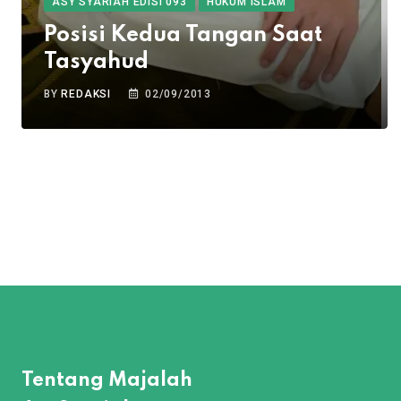
ASY SYARIAH EDISI 093
HUKUM ISLAM
Posisi Kedua Tangan Saat
Tasyahud
BY
REDAKSI
02/09/2013
Tentang Majalah