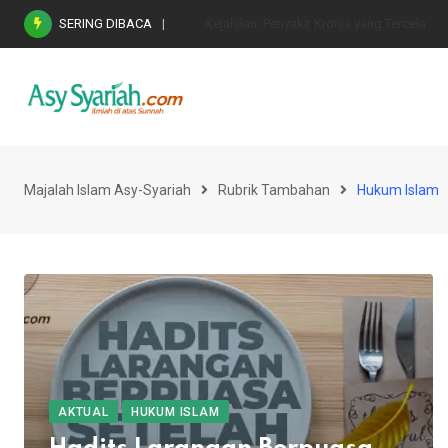
Skip
SERING DIBACA
Nasihat Emas di Masa Fitnah (Ujian/Perselis
to
content
Majalah Islam Asy-Syariah
Rubrik Tambahan
Hukum Islam
AKTUAL
HUKUM ISLAM