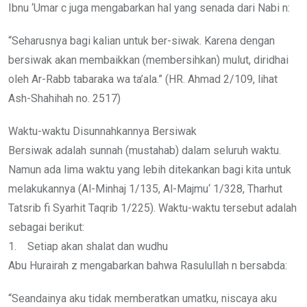
Ibnu ‘Umar c juga mengabarkan hal yang senada dari Nabi n:
“Seharusnya bagi kalian untuk ber-siwak. Karena dengan
bersiwak akan membaikkan (membersihkan) mulut, diridhai
oleh Ar-Rabb tabaraka wa ta’ala.” (HR. Ahmad 2/109, lihat
Ash-Shahihah no. 2517)
Waktu-waktu Disunnahkannya Bersiwak
Bersiwak adalah sunnah (mustahab) dalam seluruh waktu.
Namun ada lima waktu yang lebih ditekankan bagi kita untuk
melakukannya (Al-Minhaj 1/135, Al-Majmu‘ 1/328, Tharhut
Tatsrib fi Syarhit Taqrib 1/225). Waktu-waktu tersebut adalah
sebagai berikut:
1. Setiap akan shalat dan wudhu
Abu Hurairah z mengabarkan bahwa Rasulullah n bersabda:
“Seandainya aku tidak memberatkan umatku, niscaya aku