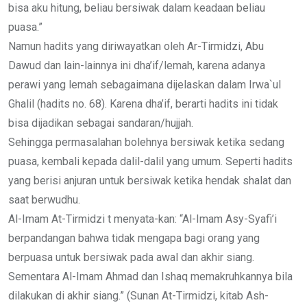
bisa aku hitung, beliau bersiwak dalam keadaan beliau
puasa.”
Namun hadits yang diriwayatkan oleh Ar-Tirmidzi, Abu
Dawud dan lain-lainnya ini dha’if/lemah, karena adanya
perawi yang lemah sebagaimana dijelaskan dalam Irwa`ul
Ghalil (hadits no. 68). Karena dha’if, berarti hadits ini tidak
bisa dijadikan sebagai sandaran/hujjah.
Sehingga permasalahan bolehnya bersiwak ketika sedang
puasa, kembali kepada dalil-dalil yang umum. Seperti hadits
yang berisi anjuran untuk bersiwak ketika hendak shalat dan
saat berwudhu.
Al-Imam At-Tirmidzi t menyata-kan: “Al-Imam Asy-Syafi’i
berpandangan bahwa tidak mengapa bagi orang yang
berpuasa untuk bersiwak pada awal dan akhir siang.
Sementara Al-Imam Ahmad dan Ishaq memakruhkannya bila
dilakukan di akhir siang.” (Sunan At-Tirmidzi, kitab Ash-