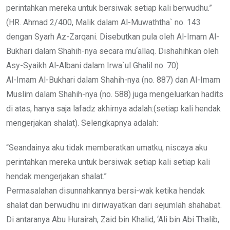
perintahkan mereka untuk bersiwak setiap kali berwudhu.”
(HR. Ahmad 2/400, Malik dalam Al-Muwaththa` no. 143
dengan Syarh Az-Zarqani. Disebutkan pula oleh Al-Imam Al-
Bukhari dalam Shahih-nya secara mu‘allaq. Dishahihkan oleh
Asy-Syaikh Al-Albani dalam Irwa`ul Ghalil no. 70)
Al-Imam Al-Bukhari dalam Shahih-nya (no. 887) dan Al-Imam
Muslim dalam Shahih-nya (no. 588) juga mengeluarkan hadits
di atas, hanya saja lafadz akhirnya adalah:(setiap kali hendak
mengerjakan shalat). Selengkapnya adalah:
“Seandainya aku tidak memberatkan umatku, niscaya aku
perintahkan mereka untuk bersiwak setiap kali setiap kali
hendak mengerjakan shalat.”
Permasalahan disunnahkannya bersi-wak ketika hendak
shalat dan berwudhu ini diriwayatkan dari sejumlah shahabat.
Di antaranya Abu Hurairah, Zaid bin Khalid, ‘Ali bin Abi Thalib,