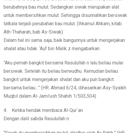
berubahnya bau mulut. Sedangkan siwak merupakan alat
untuk membersihkan mulut. Sehingga disunnahkan bersiwak
tatkala terjadi perubahan bau mulut. (Ihkamul Ahkam, kitab
Ath-Thaharah, bab As-Siwak)
Dalam hal ini sama saja, baik bangunnya untuk mengerjakan
shalat atau tidak. ‘Auf bin Malik z mengabarkan:
“Aku pernah bangkit bersama Rasulullah n lalu beliau mulai
bersiwak. Setelah itu beliau berwudhu. Kemudian beliau
bangkit untuk mengerjakan shalat dan aku pun bangkit
bersama beliau…” (HR. Ahmad 6/24, dihasankan Asy-Syaikh
Muqbil dalam Al-Jami’ush Shahih 1/503,504)
4. Ketika hendak membaca Al-Qur`an
Dengan dalil sabda Rasulullah n:
“Siwak itu membersihkan mulut, diridhai oleh Ar-Rabb.” (HR.