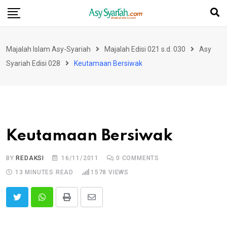
Skip
to
content
Majalah Islam Asy-Syariah
Majalah Edisi 021 s.d. 030
Asy
Syariah Edisi 028
Keutamaan Bersiwak
Keutamaan Bersiwak
BY
REDAKSI
16/11/2011
0
COMMENTS
13 MINUTES READ
1578
VIEWS
Print
Share
via