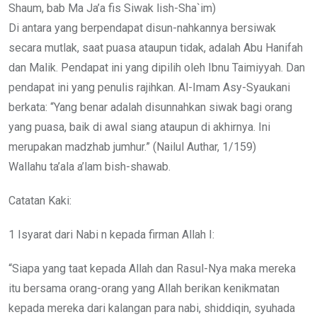
Shaum, bab Ma Ja’a fis Siwak lish-Sha`im)
Di antara yang berpendapat disun-nahkannya bersiwak
secara mutlak, saat puasa ataupun tidak, adalah Abu Hanifah
dan Malik. Pendapat ini yang dipilih oleh Ibnu Taimiyyah. Dan
pendapat ini yang penulis rajihkan. Al-Imam Asy-Syaukani
berkata: “Yang benar adalah disunnahkan siwak bagi orang
yang puasa, baik di awal siang ataupun di akhirnya. Ini
merupakan madzhab jumhur.” (Nailul Authar, 1/159)
Wallahu ta’ala a’lam bish-shawab.
Catatan Kaki:
1 Isyarat dari Nabi n kepada firman Allah I:
“Siapa yang taat kepada Allah dan Rasul-Nya maka mereka
itu bersama orang-orang yang Allah berikan kenikmatan
kepada mereka dari kalangan para nabi, shiddiqin, syuhada