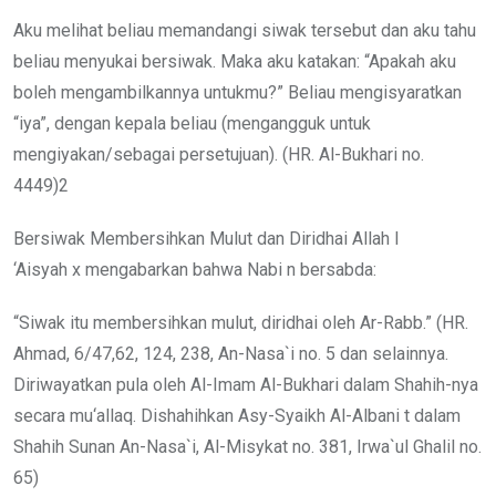
Aku melihat beliau memandangi siwak tersebut dan aku tahu
beliau menyukai bersiwak. Maka aku katakan: “Apakah aku
boleh mengambilkannya untukmu?” Beliau mengisyaratkan
“iya”, dengan kepala beliau (mengangguk untuk
mengiyakan/sebagai persetujuan). (HR. Al-Bukhari no.
4449)2
Bersiwak Membersihkan Mulut dan Diridhai Allah I
‘Aisyah x mengabarkan bahwa Nabi n bersabda:
“Siwak itu membersihkan mulut, diridhai oleh Ar-Rabb.” (HR.
Ahmad, 6/47,62, 124, 238, An-Nasa`i no. 5 dan selainnya.
Diriwayatkan pula oleh Al-Imam Al-Bukhari dalam Shahih-nya
secara mu‘allaq. Dishahihkan Asy-Syaikh Al-Albani t dalam
Shahih Sunan An-Nasa`i, Al-Misykat no. 381, Irwa`ul Ghalil no.
65)