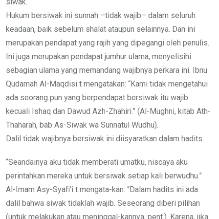
siwak.
Hukum bersiwak ini sunnah –tidak wajib– dalam seluruh
keadaan, baik sebelum shalat ataupun selainnya. Dan ini
merupakan pendapat yang rajih yang dipegangi oleh penulis.
Ini juga merupakan pendapat jumhur ulama, menyelisihi
sebagian ulama yang memandang wajibnya perkara ini. Ibnu
Qudamah Al-Maqdisi t mengatakan: “Kami tidak mengetahui
ada seorang pun yang berpendapat bersiwak itu wajib
kecuali Ishaq dan Dawud Azh-Zhahiri.” (Al-Mughni, kitab Ath-
Thaharah, bab As-Siwak wa Sunnatul Wudhu).
Dalil tidak wajibnya bersiwak ini diisyaratkan dalam hadits:
“Seandainya aku tidak memberati umatku, niscaya aku
perintahkan mereka untuk bersiwak setiap kali berwudhu.”
Al-Imam Asy-Syafi‘i t mengata-kan: “Dalam hadits ini ada
dalil bahwa siwak tidaklah wajib. Seseorang diberi pilihan
(untuk melakukan atau meninggal-kannya, pent.). Karena, jika