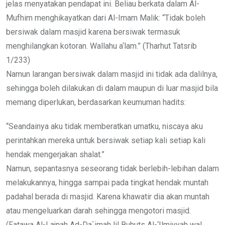
jelas menyatakan pendapat ini. Beliau berkata dalam Al-
Mufhim menghikayatkan dari Al-Imam Malik: “Tidak boleh
bersiwak dalam masjid karena bersiwak termasuk
menghilangkan kotoran. Wallahu a‘lam.” (Tharhut Tatsrib
1/233)
Namun larangan bersiwak dalam masjid ini tidak ada dalilnya,
sehingga boleh dilakukan di dalam maupun di luar masjid bila
memang diperlukan, berdasarkan keumuman hadits:
“Seandainya aku tidak memberatkan umatku, niscaya aku
perintahkan mereka untuk bersiwak setiap kali setiap kali
hendak mengerjakan shalat.”
Namun, sepantasnya seseorang tidak berlebih-lebihan dalam
melakukannya, hingga sampai pada tingkat hendak muntah
padahal berada di masjid. Karena khawatir dia akan muntah
atau mengeluarkan darah sehingga mengotori masjid.
(Fatawa Al-Lajnah Ad-Da`imah lil Buhuts Al-‘Ilmiyyah wal