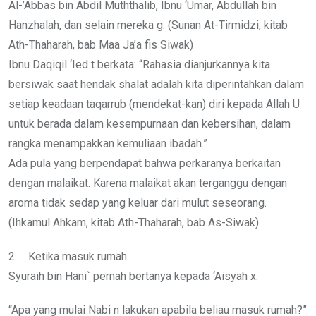
Al-’Abbas bin Abdil Muththalib, Ibnu ‘Umar, Abdullah bin
Hanzhalah, dan selain mereka g. (Sunan At-Tirmidzi, kitab
Ath-Thaharah, bab Maa Ja’a fis Siwak)
Ibnu Daqiqil ‘Ied t berkata: “Rahasia dianjurkannya kita
bersiwak saat hendak shalat adalah kita diperintahkan dalam
setiap keadaan taqarrub (mendekat-kan) diri kepada Allah U
untuk berada dalam kesempurnaan dan kebersihan, dalam
rangka menampakkan kemuliaan ibadah.”
Ada pula yang berpendapat bahwa perkaranya berkaitan
dengan malaikat. Karena malaikat akan terganggu dengan
aroma tidak sedap yang keluar dari mulut seseorang.
(Ihkamul Ahkam, kitab Ath-Thaharah, bab As-Siwak)
2. Ketika masuk rumah
Syuraih bin Hani` pernah bertanya kepada ‘Aisyah x:
“Apa yang mulai Nabi n lakukan apabila beliau masuk rumah?”