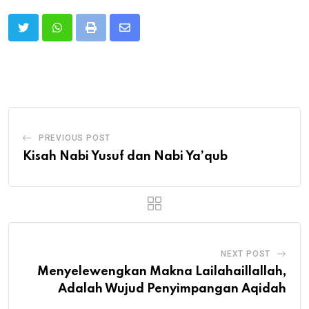
Print
Share
via
Email
PREVIOUS POST
Kisah Nabi Yusuf dan Nabi Ya’qub
NEXT POST
Menyelewengkan Makna Lailahaillallah,
Adalah Wujud Penyimpangan Aqidah