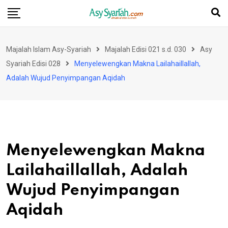
Skip
to
content
Majalah Islam Asy-Syariah
Majalah Edisi 021 s.d. 030
Asy
Syariah Edisi 028
Menyelewengkan Makna Lailahaillallah,
Adalah Wujud Penyimpangan Aqidah
Menyelewengkan Makna
Lailahaillallah, Adalah
Wujud Penyimpangan
Aqidah