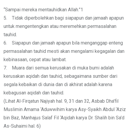
“Sampai mereka mentauhidkan Allah.”1
5. Tidak diperbolehkan bagi siapapun dan jamaah apapun
untuk mengentengkan atau meremehkan permasalahan
tauhid.
6. Siapapun dan jamaah apapun bila menganggap enteng
permasalahan tauhid mesti akan mengalami kegagalan dan
kebinasaan, cepat atau lambat.
7. Muara dari semua kerusakan di muka bumi adalah
kerusakan aqidah dan tauhid, sebagaimana sumber dari
segala kebaikan di dunia dan di akhirat adalah karena
kebagusan aqidah dan tauhid.
(Lihat Al-Firqatun Najiyah hal. 9, 31 dan 32, Asbab Dha’fil
Muslimin Amama ‘Aduwwihim karya Asy-Syaikh Abdul ‘Aziz
bin Baz, Manhajus Salaf Fil ‘Aqidah karya Dr. Shalih bin Sa’d
As-Suhaimi hal. 6)