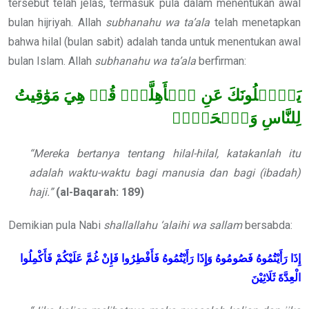
tersebut telah jelas, termasuk pula dalam menentukan awal
bulan hijriyah. Allah
subhanahu wa ta’ala
telah menetapkan
bahwa hilal (bulan sabit) adalah tanda untuk menentukan awal
bulan Islam. Allah
subhanahu wa ta’ala
berfirman:
يَسۡ‍َٔلُونَكَ عَنِ ٱلۡأَهِلَّةِۖ قُلۡ هِيَ مَوَٰقِيتُ
لِلنَّاسِ وَٱلۡحَجِّۗ
“Mereka bertanya tentang hilal-hilal, katakanlah itu
adalah waktu-waktu bagi manusia dan bagi (ibadah)
haji.”
(al-Baqarah: 189)
Demikian pula Nabi
shallallahu ‘alaihi wa sallam
bersabda:
إِذَا رَأَيْتُمُوهُ فَصُومُوهُ وَإِذَا رَأَيْتُمُوهُ فَأَفْطِرُوا فَإِنْ غُمَّ عَلَيْكُمْ فَأَكْمِلُوا
الْعِدَّةَ ثَلَاثِيْنَ