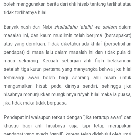
boleh menggunakan berita dari ahli hisab tentang terlihat atau
tidak terlihatnya hilal.
Banyak nash dari Nabi
shallallahu ‘alaihi wa sallam
dalam
masalah ini, dan kaum muslimin telah berijma’ (bersepakat)
atas yang demikian. Tidak diketahui ada khilaf (perselisihan
pendapat) di masa lalu dalam masalah ini dan tidak pula di
masa sekarang. Kecuali sebagian ahli fiqih belakangan
setelah tiga kurun pertama yang menyangka bahwa jika hilal
terhalangi awan boleh bagi seorang ahli hisab untuk
mengamalkan hisab pada dirinya sendiri, sehingga jika
hisabnya menunjukkan mungkinnya ru’yah hilal maka ia puasa,
jika tidak maka tidak berpuasa.
Pendapat ini walaupun terkait dengan “jika tertutup awan” dan
khusus bagi ahli hisabnya saja, tapi tetap merupakan
pendapat yang syadz (ganjil), karena telah didahului oleh ijma’