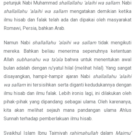
petunjuk Nabi Muhammad
shallallahu ‘alaihi wa sallam
. Nabi
shallallahu ‘alaihi wa sallam
mengatakan demikian ketika
ilmu hisab dan falak telah ada dan dipakai oleh masyarakat
Romawi, Persia, bahkan Arab.
Namun Nabi
shallallahu ‘alaihi wa sallam
tidak mengikuti
mereka. Bahkan beliau menerima sepenuhnya ketentuan
Allah
subhanahu wa ta’ala
bahwa untuk menentukan awal
bulan adalah dengan ru’yatul hilal (melihat hilal). Yang sangat
disayangkan, hampir-hampir ajaran Nabi
shallallahu ‘alaihi
wa sallam
ini tersisihkan serta diganti kedudukannya dengan
ilmu hisab dan ilmu falak. Lebih ironis lagi, ini dilakukan oleh
pihak-pihak yang dipandang sebagai ulama. Oleh karenanya,
kita akan melihat sejauh mana pandangan ulama Ahlus
Sunnah terhadap pemberlakuan ilmu hisab.
Syaikhul Islam Ibnu Taimiyah
rahimahullah
dalam
Majmu’