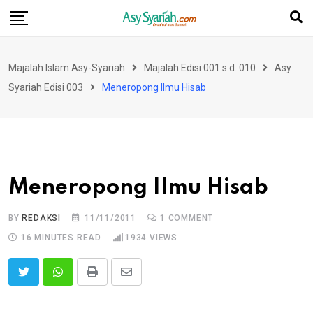
Skip
to
content
Majalah Islam Asy-Syariah
Majalah Edisi 001 s.d. 010
Asy
Syariah Edisi 003
Meneropong Ilmu Hisab
Meneropong Ilmu Hisab
BY
REDAKSI
11/11/2011
1
COMMENT
16 MINUTES READ
1934
VIEWS
Print
Share
via