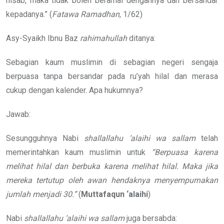
hisab, maka tidak boleh beramal dengannya dan bersandar
kepadanya.” (
Fatawa Ramadhan
, 1/62)
Asy-Syaikh Ibnu Baz
rahimahullah
ditanya:
Sebagian kaum muslimin di sebagian negeri sengaja
berpuasa tanpa bersandar pada ru’yah hilal dan merasa
cukup dengan kalender. Apa hukumnya?
Jawab:
Sesungguhnya Nabi
shallallahu ‘alaihi wa sallam
telah
memerintahkan kaum muslimin untuk
“Berpuasa karena
melihat hilal dan berbuka karena melihat hilal. Maka jika
mereka tertutup oleh awan hendaknya menyempurnakan
jumlah menjadi 30.”
(
Muttafaqun ‘alaihi
)
Nabi
shallallahu ‘alaihi wa sallam
juga bersabda: