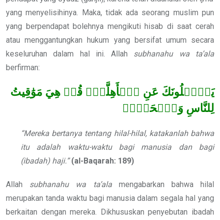
yang menyelisihinya. Maka, tidak ada seorang muslim pun
yang berpendapat bolehnya mengikuti hisab di saat cerah
atau menggantungkan hukum yang bersifat umum secara
keseluruhan dalam hal ini. Allah
subhanahu wa ta’ala
berfirman:
يَسۡ‍َٔلُونَكَ عَنِ ٱلۡأَهِلَّةِۖ قُلۡ هِيَ مَوَٰقِيتُ
لِلنَّاسِ وَٱلۡحَجِّۗ
“Mereka bertanya tentang hilal-hilal, katakanlah bahwa
itu adalah waktu-waktu bagi manusia dan bagi
(ibadah) haji.”
(al-Baqarah: 189)
Allah
subhanahu wa ta’ala
mengabarkan bahwa hilal
merupakan tanda waktu bagi manusia dalam segala hal yang
berkaitan dengan mereka. Dikhususkan penyebutan ibadah