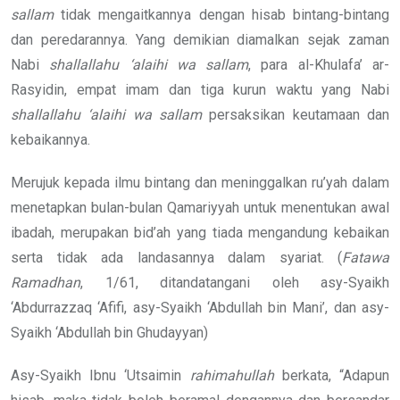
sallam
tidak mengaitkannya dengan hisab bintang-bintang
dan peredarannya. Yang demikian diamalkan sejak zaman
Nabi
shallallahu ‘alaihi wa sallam
, para al-Khulafa’ ar-
Rasyidin, empat imam dan tiga kurun waktu yang Nabi
shallallahu ‘alaihi wa sallam
persaksikan keutamaan dan
kebaikannya.
Merujuk kepada ilmu bintang dan meninggalkan ru’yah dalam
menetapkan bulan-bulan Qamariyyah untuk menentukan awal
ibadah, merupakan bid’ah yang tiada mengandung kebaikan
serta tidak ada landasannya dalam syariat. (
Fatawa
Ramadhan
, 1/61, ditandatangani oleh asy-Syaikh
‘Abdurrazzaq ‘Afifi, asy-Syaikh ‘Abdullah bin Mani’, dan asy-
Syaikh ‘Abdullah bin Ghudayyan)
Asy-Syaikh Ibnu ‘Utsaimin
rahimahullah
berkata, “Adapun