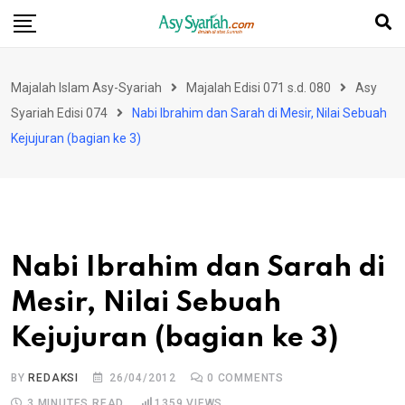
Skip
to
content
Majalah Islam Asy-Syariah
Majalah Edisi 071 s.d. 080
Asy
Syariah Edisi 074
Nabi Ibrahim dan Sarah di Mesir, Nilai Sebuah
Kejujuran (bagian ke 3)
Nabi Ibrahim dan Sarah di
Mesir, Nilai Sebuah
Kejujuran (bagian ke 3)
BY
REDAKSI
26/04/2012
0
COMMENTS
3 MINUTES READ
1359
VIEWS