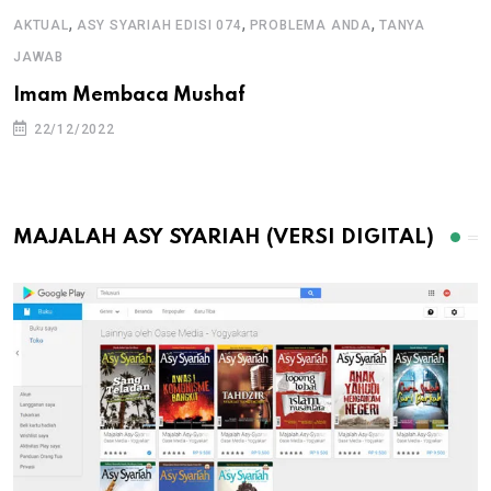
,
,
,
AKTUAL
ASY SYARIAH EDISI 074
PROBLEMA ANDA
TANYA
JAWAB
Imam Membaca Mushaf
22/12/2022
MAJALAH ASY SYARIAH (VERSI DIGITAL)