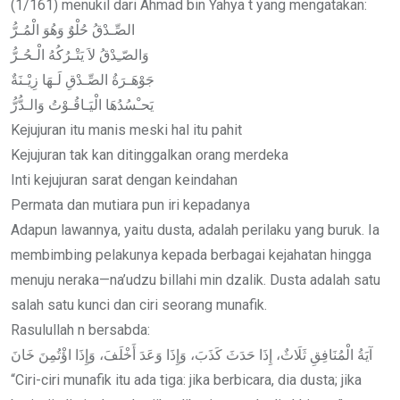
(1/161) menukil dari Ahmad bin Yahya t yang mengatakan:
الصِّـدْقُ حُلْوٌ وَهُوَ الْمُـرُّ
وَالصّـِدْقُ لاَ يَتْـرُكُهُ الْـحُـرُّ
جَوْهَـرَةُ الصِّـدْقِ لَـهَا زِيْـنَةٌ
يَحـْسُدُهَا الْيَـاقُـوْتُ وَالـدُّرُّ
Kejujuran itu manis meski hal itu pahit
Kejujuran tak kan ditinggalkan orang merdeka
Inti kejujuran sarat dengan keindahan
Permata dan mutiara pun iri kepadanya
Adapun lawannya, yaitu dusta, adalah perilaku yang buruk. Ia
membimbing pelakunya kepada berbagai kejahatan hingga
menuju neraka—na’udzu billahi min dzalik. Dusta adalah satu
salah satu kunci dan ciri seorang munafik.
Rasulullah n bersabda:
آيَةُ الْمُنَافِقِ ثَلَاثٌ، إِذَا حَدَثَ كَذَبَ، وَإِذَا وَعَدَ أَخْلَفَ، وَإِذَا اؤْتُمِنَ خَانَ
“Ciri-ciri munafik itu ada tiga: jika berbicara, dia dusta; jika