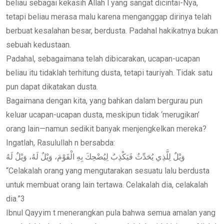
beliau sebagai kekasih Allah l yang sangat dicintai-Nya,
tetapi beliau merasa malu karena menganggap dirinya telah
berbuat kesalahan besar, berdusta. Padahal hakikatnya bukan
sebuah kedustaan.
Padahal, sebagaimana telah dibicarakan, ucapan-ucapan
beliau itu tidaklah terhitung dusta, tetapi tauriyah. Tidak satu
pun dapat dikatakan dusta.
Bagaimana dengan kita, yang bahkan dalam bergurau pun
keluar ucapan-ucapan dusta, meskipun tidak ‘merugikan’
orang lain—namun sedikit banyak menjengkelkan mereka?
Ingatlah, Rasulullah n bersabda:
وَيْلٌ لِلَّذِي يُحَدِّثُ فَيَكْذِبُ لِيُضْحِكَ بِهِ الْقَوْمَ، وَيْلٌ لَهُ، وَيْلٌ لَهُ
“Celakalah orang yang mengutarakan sesuatu lalu berdusta
untuk membuat orang lain tertawa. Celakalah dia, celakalah
dia.”3
Ibnul Qayyim t menerangkan pula bahwa semua amalan yang