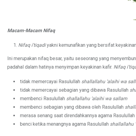
Macam-Macam Nifaq
Nifaq i’tiqadi
yakni kemunafikan yang bersifat keyakinan
Ini merupakan nifaq besar, yaitu seseorang yang menyembuny
padahal dalam hatinya menyimpan keyakinan kafir.
Nifaq i’tiq
tidak memercayai Rasulullah
shallallahu ‘alaihi wa sa
tidak memercayai sebagian yang dibawa Rasulullah
sha
membenci Rasulullah
shallallahu ‘alaihi wa sallam
membenci sebagian yang dibawa oleh Rasulullah
shall
merasa senang saat direndahkannya agama Rasulullah
benci ketika menangnya agama Rasulullah
shallallahu 