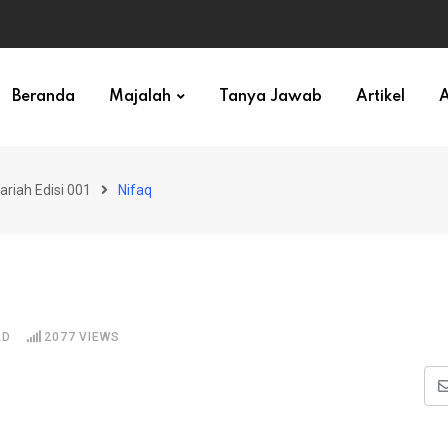
ihan)
Beranda
Majalah
Tanya Jawab
Artikel
A
ariah Edisi 001
Nifaq
AD
2077
VIEWS