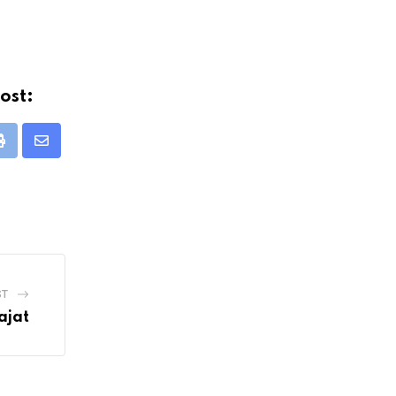
ost:
Print
Share
via
Email
ST
ajat