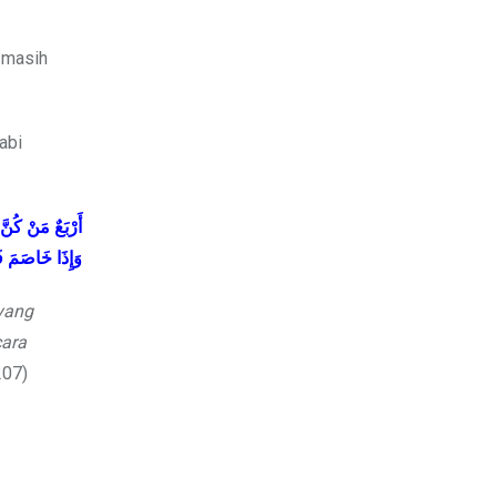
g masih
abi
أَرْبَعٌ مَنْ كُن،
وَإِذَا خَاصَمَ ف
yang
cara
207)