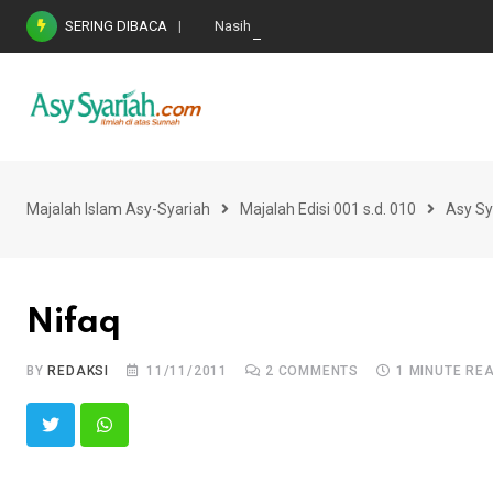
Skip
SERING DIBACA
Nasihat Emas di Masa Fitnah (Ujian/Perselis
to
content
Majalah Islam Asy-Syariah
Majalah Edisi 001 s.d. 010
Asy Sy
Nifaq
BY
REDAKSI
11/11/2011
2
COMMENTS
1 MINUTE RE