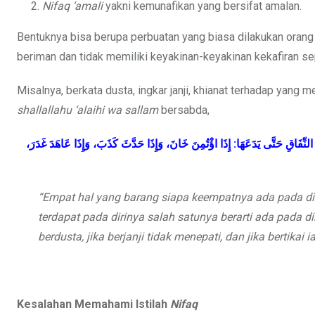
Nifaq ‘amali
yakni kemunafikan yang bersifat amalan.
Bentuknya bisa berupa perbuatan yang biasa dilakukan orang 
beriman dan tidak memiliki keyakinan-keyakinan kekafiran sep
Misalnya, berkata dusta, ingkar janji, khianat terhadap yang 
shallallahu ‘alaihi wa sallam
bersabda,
لنِّفَاقِ حَتَّى يَدَعَهَا: إِذَا اؤْتُمِنَ خَانَ، وَإِذَا حَدَّثَ كَذَبَ، وَإِذَا عَاهَدَ غَدَرَ
“Empat hal yang barang siapa keempatnya ada pada di
terdapat pada dirinya salah satunya berarti ada pada di
berdusta, jika berjanji tidak menepati, dan jika bertikai 
Kesalahan Memahami Istilah
Nifaq