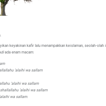
.
ikan keyakinan kafir lalu menampakkan keislaman, seolah-olah 
adi
ada enam macam:
llam
llallahu ‘alaihi wa sallam
allahu ‘alaihi wa sallam
shallallahu ‘alaihi wa sallam
‘alaihi wa sallam
.