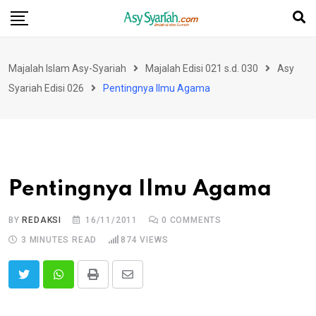
Skip
to
content
Majalah Islam Asy-Syariah
Majalah Edisi 021 s.d. 030
Asy
Syariah Edisi 026
Pentingnya Ilmu Agama
Pentingnya Ilmu Agama
BY
REDAKSI
16/11/2011
0
COMMENTS
3 MINUTES READ
874
VIEWS
Print
Share
via