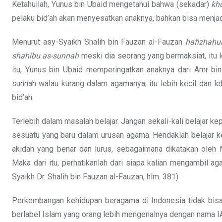
Ketahuilah, Yunus bin Ubaid mengetahui bahwa (sekadar)
kh
pelaku bid’ah akan menyesatkan anaknya, bahkan bisa menjadi
Menurut asy-Syaikh Shalih bin Fauzan al-Fauzan
hafizhahu
shahibu as-sunnah
meski dia seorang yang bermaksiat, itu 
itu, Yunus bin Ubaid memperingatkan anaknya dari Amr bi
sunnah walau kurang dalam agamanya, itu lebih kecil dan 
bid’ah.
Terlebih dalam masalah belajar. Jangan sekali-kali belajar k
sesuatu yang baru dalam urusan agama. Hendaklah belajar k
akidah yang benar dan lurus, sebagaimana dikatakan oleh
Maka dari itu, perhatikanlah dari siapa kalian mengambil aga
Syaikh Dr. Shalih bin Fauzan al-Fauzan, hlm. 381)
Perkembangan kehidupan beragama di Indonesia tidak bisa
berlabel Islam yang orang lebih mengenalnya dengan nama I