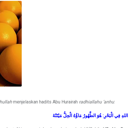
hullah
menjelaskan hadits Abu Hurairah
radhiallahu ‘anhu
:
مَيْتَتُهُ
الْحِلُّ
مَاؤُهُ
الطَّهُورُ
هُوَ
:
الْبَحْرِ
اللهِ فِي