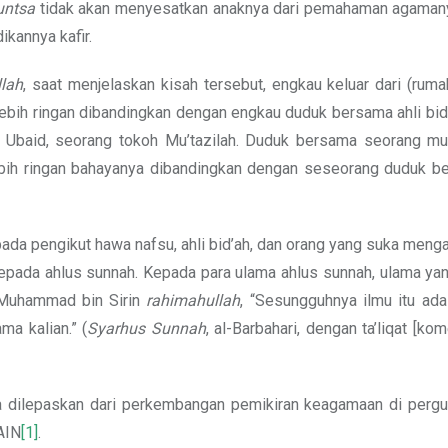
untsa
tidak akan menyesatkan anaknya dari pemahaman agaman
kannya kafir.
llah
, saat menjelaskan kisah tersebut, engkau keluar dari (rum
lebih ringan dibandingkan dengan engkau duduk bersama ahli bid
n Ubaid, seorang tokoh Mu’tazilah. Duduk bersama seorang mu
lebih ringan bahayanya dibandingkan dengan seseorang duduk be
epada pengikut hawa nafsu, ahli bid’ah, dan orang yang suka men
epada ahlus sunnah. Kepada para ulama ahlus sunnah, ulama ya
 Muhammad bin Sirin
rahimahullah
, “Sesungguhnya ilmu itu ada
ma kalian.” (
Syarhus Sunnah
, al-Barbahari, dengan ta’liqat [kom
 dilepaskan dari perkembangan pemikiran keagamaan di pergur
AIN
[1]
.