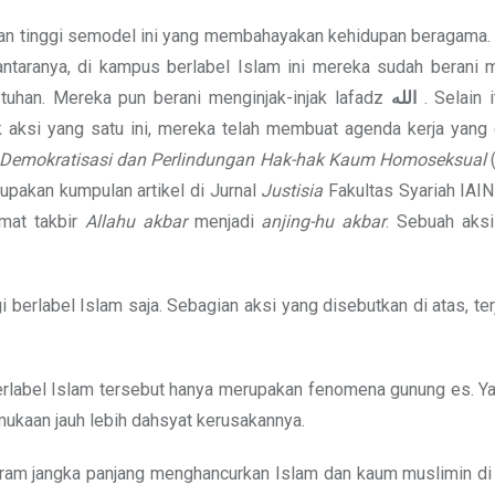
uruan tinggi semodel ini yang membahayakan kehidupan beragama.
 antaranya, di kampus berlabel Islam ini mereka sudah berani 
uhan. Mereka pun berani menginjak-injak lafadz
الله
. Selain 
aksi yang satu ini, mereka telah membuat agenda kerja yang 
Demokratisasi dan Perlindungan
Hak-hak Kaum Homoseksual
pakan kumpulan artikel di Jurnal
Justisia
Fakultas Syariah IAI
imat takbir
Allahu akbar
menjadi
anjing-hu
akbar
. Sebuah aksi
i berlabel Islam saja. Sebagian aksi yang disebutkan di atas, terj
berlabel Islam tersebut hanya merupakan fenomena gunung es. Y
ukaan jauh lebih dahsyat kerusakannya.
rogram jangka panjang menghancurkan Islam dan kaum muslimin di