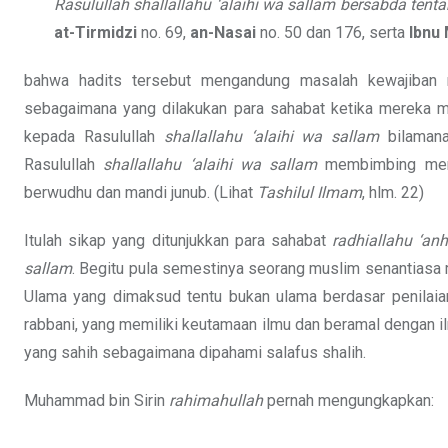
Rasulullah
shallallahu ‘alaihi wa sallam
bersabda tentan
at-Tirmidzi
no. 69,
an-Nasai
no. 50 dan 176, serta
Ibnu
bahwa hadits tersebut mengandung masalah kewajiban 
sebagaimana yang dilakukan para sahabat ketika mereka m
kepada Rasulullah
shallallahu ‘alaihi wa sallam
bilamana
Rasulullah
shallallahu ‘alaihi wa sallam
membimbing merek
berwudhu dan mandi junub. (Lihat
Tashilul Ilmam
, hlm. 22)
Itulah sikap yang ditunjukkan para sahabat
radhiallahu ‘a
sallam
. Begitu pula semestinya seorang muslim senantiasa 
Ulama yang dimaksud tentu bukan ulama berdasar penilai
rabbani, yang memiliki keutamaan ilmu dan beramal dengan
yang sahih sebagaimana dipahami salafus shalih.
Muhammad bin Sirin
rahimahullah
pernah mengungkapkan: