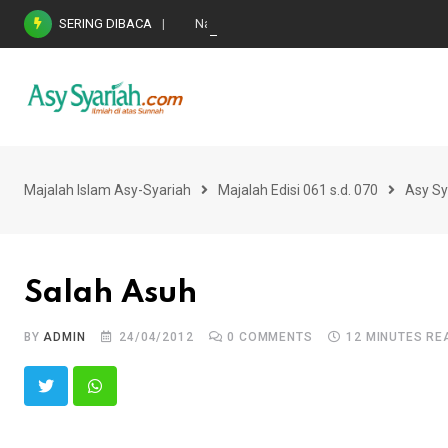
Skip
SERING DIBACA
Nasihat Emas di Masa Fitnah (Ujian/Perselis
to
content
Majalah Islam Asy-Syariah
Majalah Edisi 061 s.d. 070
Asy Sy
Salah Asuh
BY
ADMIN
24/04/2012
0
COMMENTS
12 MINUTES RE