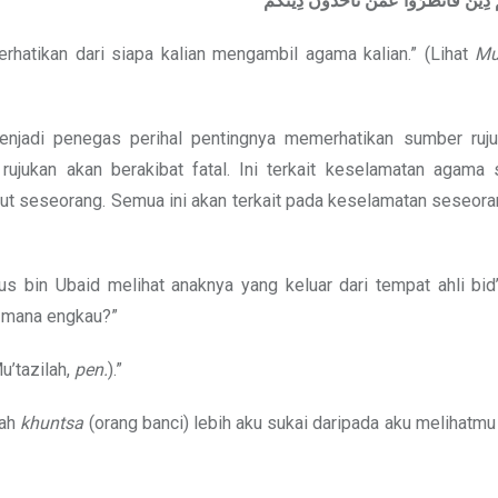
دِيْنٌ
فَانْظُرُوا
عَمَّنْ
تَأْخُذُونَ
دِيْنَكُمْ
erhatikan dari siapa kalian mengambil agama kalian.” (Lihat
Mu
enjadi penegas perihal pentingnya memerhatikan sumber ruj
jukan akan berakibat fatal. Ini terkait keselamatan agama 
t seseorang. Semua ini akan terkait pada keselamatan seseoran
bin Ubaid melihat anaknya yang keluar dari tempat ahli bid’
i mana engkau?”
u’tazilah,
pen.
).”
mah
khuntsa
(orang banci) lebih aku sukai daripada aku melihatmu 