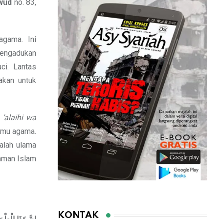
awud
no. 83,
agama. Ini
mengadukan
ci. Lantas
akan untuk
 ‘alaihi wa
ilmu agama.
alah ulama
aman Islam
KONTAK