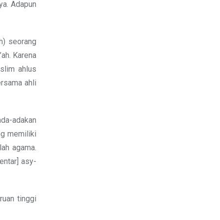
ya. Adapun
ah) seorang
’ah. Karena
slim ahlus
rsama ahli
gada-adakan
ng memiliki
lah agama.
entar] asy-
uan tinggi