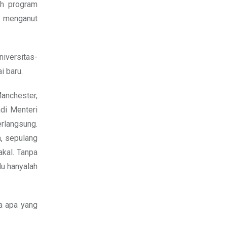
ah program
u menganut
iversitas-
i baru.
Manchester,
adi Menteri
erlangsung.
a, sepulang
akal. Tanpa
lu hanyalah
a apa yang