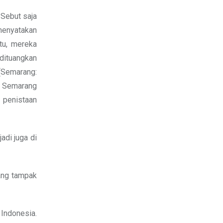
 Sebut saja
menyatakan
itu, mereka
dituangkan
(Semarang:
N Semarang
 penistaan
adi juga di
ang tampak
 Indonesia.