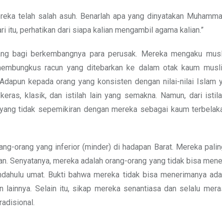
reka telah salah asuh. Benarlah apa yang dinyatakan Muhammad
i itu, perhatikan dari siapa kalian mengambil agama kalian.”
 sarang bagi berkembangnya para perusak. Mereka mengaku mus
mbungkus racun yang ditebarkan ke dalam otak kaum musl
 Adapun kepada orang yang konsisten dengan nilai-nilai Islam 
keras, klasik, dan istilah lain yang semakna. Namun, dari istil
ang tidak sepemikiran dengan mereka sebagai kaum terbelaka
ng-orang yang inferior (minder) di hadapan Barat. Mereka paling
ran. Senyatanya, mereka adalah orang-orang yang tidak bisa men
ahulu umat. Bukti bahwa mereka tidak bisa menerimanya adala
lainnya. Selain itu, sikap mereka senantiasa dan selalu mera
adisional.