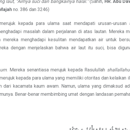
g laut, “Airnya suci dan bangkainya halal.”
(Sahih,
HR. Abu D
 Majah
no. 386 dan 3246)
merujuk kepada para ulama saat mendapati urusan-urusan 
enghadapi masalah dalam perjalanan di atas lautan. Mereka 
 mereka menghadapi kesulitan mendapatkan air untuk bersu
a dengan menjelaskan bahwa air laut itu suci, bisa digun
nhum
. Mereka senantiasa merujuk kepada Rasulullah
shallallahu
merujuk kepada para ulama yang memiliki otoritas dan kelaikan 
an dari kacamata kaum awam. Namun, ulama yang dimaksud ad
 ilmunya. Benar-benar membimbing umat dengan landasan pemah