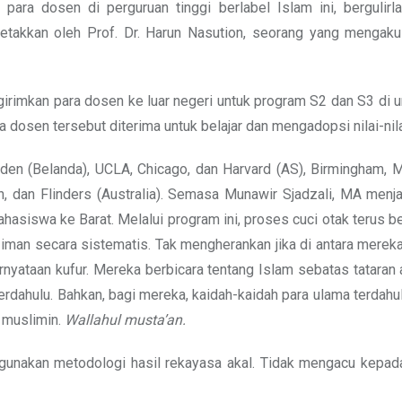
ara dosen di perguruan tinggi berlabel Islam ini, bergulirl
iletakkan oleh Prof. Dr. Harun Nasution, seorang yang mengak
imkan para dosen ke luar negeri untuk program S2 dan S3 di un
a dosen tersebut diterima untuk belajar dan mengadopsi nilai-nila
iden (Belanda), UCLA, Chicago, dan Harvard (AS), Birmingham, 
, dan Flinders (Australia). Semasa Munawir Sjadzali, MA menj
iswa ke Barat. Melalui program ini, proses cuci otak terus b
iman secara sistematis. Tak mengherankan jika di antara merek
rnyataan kufur. Mereka berbicara tentang Islam sebatas tataran 
rdahulu. Bahkan, bagi mereka, kaidah-kaidah para ulama terdahu
 muslimin.
Wallahul musta’an.
gunakan metodologi hasil rekayasa akal. Tidak mengacu kepad