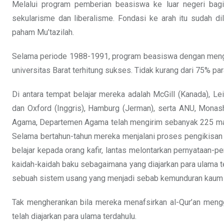
Melalui program pemberian beasiswa ke luar negeri bagi p
sekularisme dan liberalisme. Fondasi ke arah itu sudah d
paham Mu’tazilah.
Selama periode 1988-1991, program beasiswa dengan mengir
universitas Barat terhitung sukses. Tidak kurang dari 75% par
Di antara tempat belajar mereka adalah McGill (Kanada), Le
dan Oxford (Inggris), Hamburg (Jerman), serta ANU, Monash
Agama, Departemen Agama telah mengirim sebanyak 225 mahas
Selama bertahun-tahun mereka menjalani proses pengikisan 
belajar kepada orang kafir, lantas melontarkan pernyataan-pe
kaidah-kaidah baku sebagaimana yang diajarkan para ulama te
sebuah sistem usang yang menjadi sebab kemunduran kaum
Tak mengherankan bila mereka menafsirkan al-Qur’an meng
telah diajarkan para ulama terdahulu.