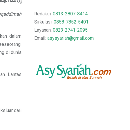
إِنَّ
هَذَا
الْعِلْمَ
Redaksi:
0813-2807-8414
qaddimah
Sirkulasi:
0858-7852-5401
Layanan:
0823-2741-2095
ukan dalam
Email:
asysyariah@gmail.com
seseorang.
g di dunia
ah. Lantas
keluar dari