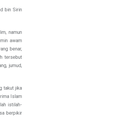
 bin Sirin
lim, namun
imin awam
yang benar,
ah tersebut
ng, jumud,
 takut jika
erima Islam
h istilah-
sa berpikir