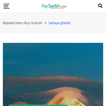
Skip
to
content
Majalah Islam Asy-Syariah
bahaya ghibah