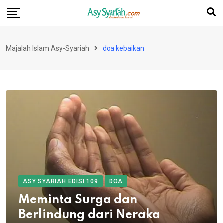
Skip
to
content
Majalah Islam Asy-Syariah
doa kebaikan
ASY SYARIAH EDISI 109
DOA
Meminta Surga dan
Berlindung dari Neraka