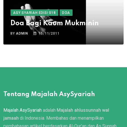
ASY SYARIAH EDISI 018
DOA
Doa Bagi Kaum Mukminin
BY
ADMIN
15/11/2011
Tentang Majalah AsySyariah
Majalah AsySyariah
adalah
Majalah ahlussunnah wal
jamaah
di Indonesia. Membahas dan menampilkan
pembahasan artikel berdasarkan Al-Qur’an dan As Sunnah