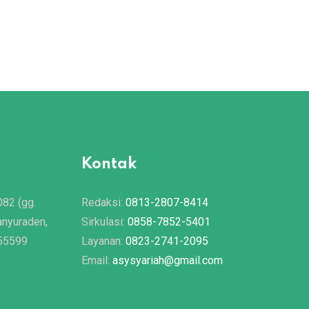
Doa Berbuka Puasa
24/04/2020
Kontak
082 (gg.
Redaksi:
0813-2807-8414
anyuraden,
Sirkulasi:
0858-7852-5401
 55599
Layanan:
0823-2741-2095
Email:
asysyariah@gmail.com