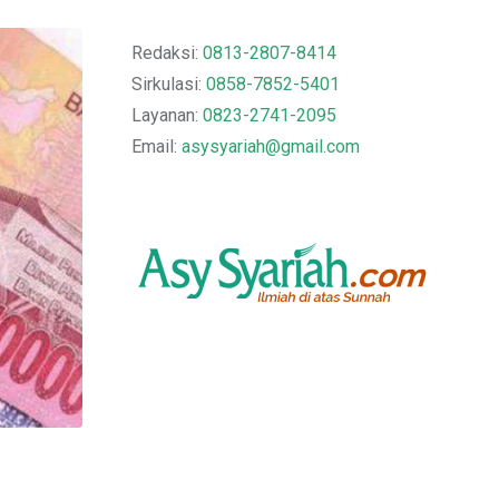
Redaksi:
0813-2807-8414
Sirkulasi:
0858-7852-5401
Layanan:
0823-2741-2095
Email:
asysyariah@gmail.com
,
ASY SYARIAH EDISI 003
DOA