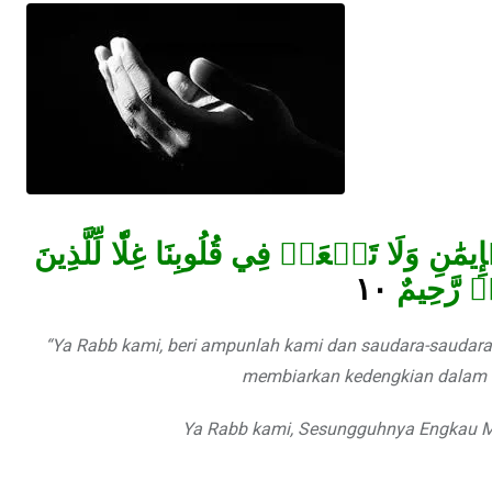
يمَٰنِ وَلَا تَجۡعَلۡ فِي قُلُوبِنَا غِلّٗا لِّلَّذِينَ
١٠
وفٞ رَّحِيمٌ
“Ya Rabb kami, beri ampunlah kami dan saudara-saudara 
membiarkan kedengkian dalam h
Ya Rabb kami, Sesungguhnya Engkau 