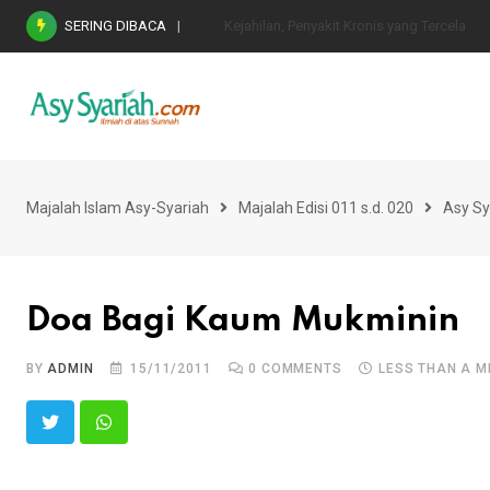
Skip
SERING DIBACA
Nasihat Emas di Masa Fitnah (Ujian/Perselis
to
content
Majalah Islam Asy-Syariah
Majalah Edisi 011 s.d. 020
Asy Sy
Doa Bagi Kaum Mukminin
BY
ADMIN
15/11/2011
0
COMMENTS
LESS THAN A M