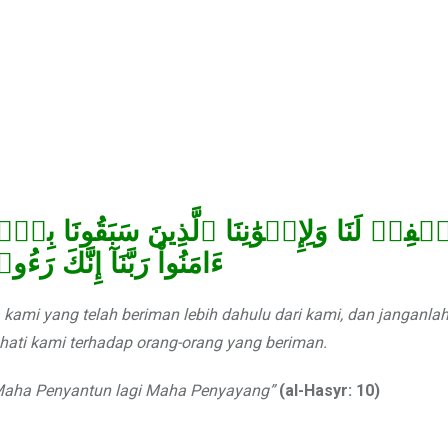
ٱغۡفِرۡ لَنَا وَلِإِخۡوَٰنِنَا ٱلَّذِينَ سَبَقُونَا بِٱلۡإِ
ءَامَنُواْ رَبَّنَآ إِنَّكَ رَءُ
kami yang telah beriman lebih dahulu dari kami, dan janganla
ati kami terhadap orang-orang yang beriman.
Maha Penyantun lagi Maha Penyayang”
(al-Hasyr: 10)