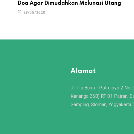
Doa Agar Dimudahkan Melunasi Utang
28/05/2020
Alamat
Jl. Titi Bumi - Potrojoyo 2 No. 
Kenanga 26B) RT 01 Patran, B
Gamping, Sleman, Yogyakarta