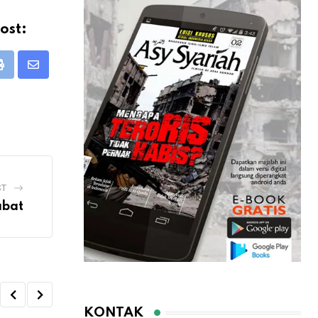
ost:
Print
Share
via
Email
ST
abat
KONTAK