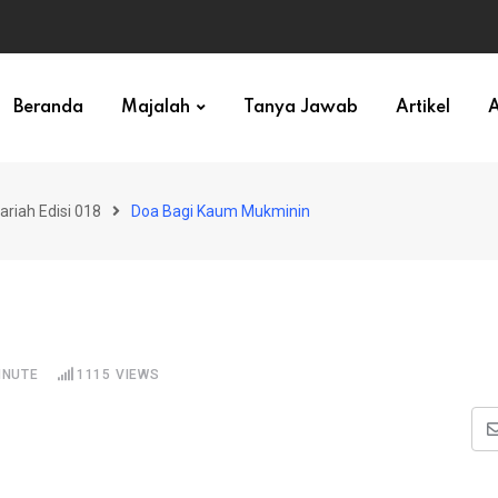
ihan)
Beranda
Majalah
Tanya Jawab
Artikel
A
ariah Edisi 018
Doa Bagi Kaum Mukminin
INUTE
1115
VIEWS