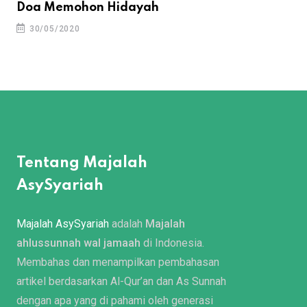
Doa Memohon Hidayah
30/05/2020
Tentang Majalah
AsySyariah
Majalah AsySyariah
adalah
Majalah
ahlussunnah wal jamaah
di Indonesia.
Membahas dan menampilkan pembahasan
artikel berdasarkan Al-Qur’an dan As Sunnah
dengan apa yang di pahami oleh generasi