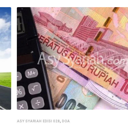
,
ASY SYARIAH EDISI 028
DOA