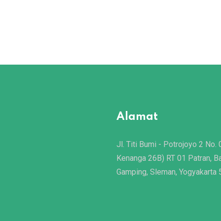
Alamat
Jl. Titi Bumi - Potrojoyo 2 No. 
Kenanga 26B) RT 01 Patran, B
Gamping, Sleman, Yogyakarta