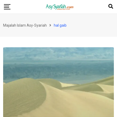
Skip
to
content
Majalah Islam Asy-Syariah
hal gaib