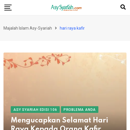
Skip
to
content
Majalah Islam Asy-Syariah
hari raya kafir
ASY SYARIAH EDISI 106
PROBLEMA ANDA
Mengucapkan Selamat Hari
Raya Kepada Orang Kafir