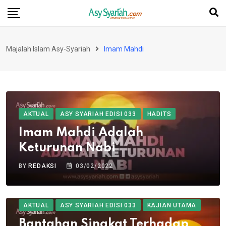
Skip
to
content
Majalah Islam Asy-Syariah
Imam Mahdi
AKTUAL
ASY SYARIAH EDISI 033
HADITS
Imam Mahdi Adalah
Keturunan Nabi
BY
REDAKSI
03/02/2022
AKTUAL
ASY SYARIAH EDISI 033
KAJIAN UTAMA
Bantahan Singkat Terhadap