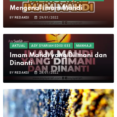
Mengenal Imam Mahdi
BY
REDAKSI
29/01/2022
AKTUAL
ASY SYARIAH EDISI 033
MANHAJI
Imam Mahdi yang Diimani dan
Dinanti
BY
REDAKSI
28/01/2022