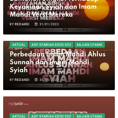
Keyakinan Syiah dan Imam
Mahdi Versi Mereka
BY
REDAKSI
31/01/2022
AKTUAL
ASY SYARIAH EDISI 033
KAJIAN UTAMA
Perbedaan Imam Mahdi Ahlus
Sunnah dan Imam Mahdi
Syiah
BY
REDAKSI
30/01/2022
AKTUAL
ASY SYARIAH EDISI 033
KAJIAN UTAMA