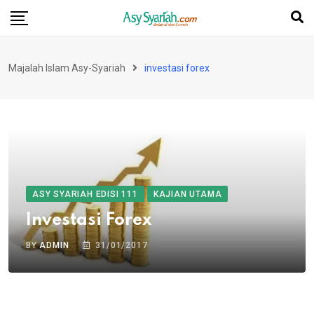
Skip
to
content
Majalah Islam Asy-Syariah
investasi forex
ASY SYARIAH EDISI 111
KAJIAN UTAMA
Investasi Forex
BY
ADMIN
31/01/2017