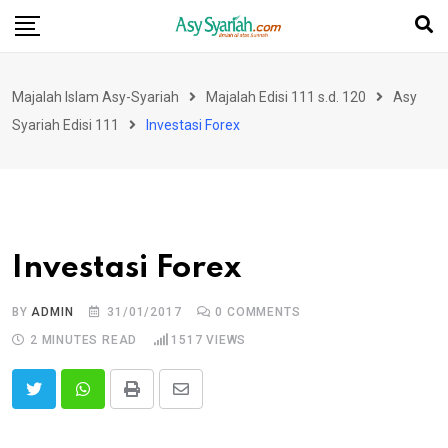
Skip
to
content
Majalah Islam Asy-Syariah
Majalah Edisi 111 s.d. 120
Asy
Syariah Edisi 111
Investasi Forex
Investasi Forex
BY
ADMIN
31/01/2017
0
COMMENTS
2 MINUTES READ
1517
VIEWS
Print
Share
via