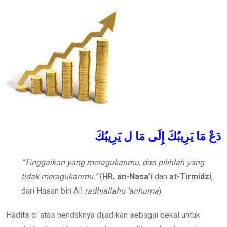
Email
دَعْ
مَا
يَرِيبُكَ
إِلَى
مَا
ل
يَرِيبُكَ
“Tinggalkan yang meragukanmu, dan pilihlah yang
tidak meragukanmu.”
(
HR. an-Nasa’i
dan
at-Tirmidzi
,
dari Hasan bin Ali
radhiallahu ‘anhuma
)
Hadits di atas hendaknya dijadikan sebagai bekal untuk