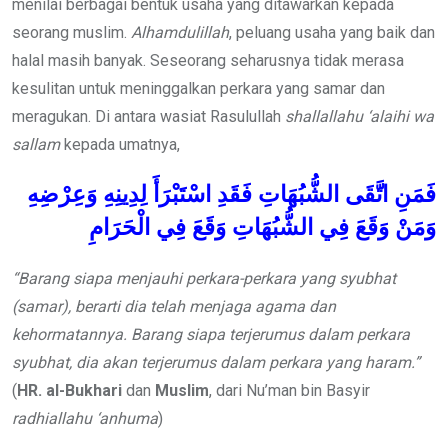
menilai berbagai bentuk usaha yang ditawarkan kepada
seorang muslim.
Alhamdulillah
, peluang usaha yang baik dan
halal masih banyak. Seseorang seharusnya tidak merasa
kesulitan untuk meninggalkan perkara yang samar dan
meragukan. Di antara wasiat Rasulullah
shallallahu ‘alaihi wa
sallam
kepada umatnya,
فَمَنِ
اتَّقَى
الشُّبُهَاتِ
فَقَدِ
اسْتَبْرَأَ
لِدِينِهِ
وَعِرْضِهِ
وَمَنْ
وَقَعَ
فِي
الشُّبُهَاتِ
وَقَعَ
فِي
الْحَرَامِ
“Barang siapa menjauhi perkara-perkara yang syubhat
(samar), berarti dia telah menjaga agama dan
kehormatannya. Barang siapa terjerumus dalam perkara
syubhat, dia akan terjerumus dalam perkara yang haram.”
(
HR. al-Bukhari
dan
Muslim
, dari Nu’man bin Basyir
radhiallahu ‘anhuma
)