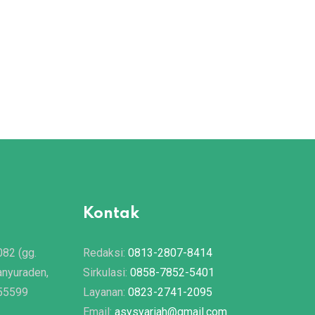
Kontak
082 (gg.
Redaksi:
0813-2807-8414
anyuraden,
Sirkulasi:
0858-7852-5401
 55599
Layanan:
0823-2741-2095
Email:
asysyariah@gmail.com