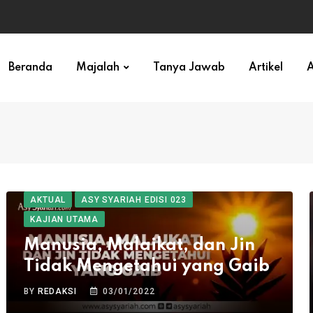
ihan)
Beranda
Majalah
Tanya Jawab
Artikel
A
AKTUAL
ASY SYARIAH EDISI 023
KAJIAN UTAMA
Manusia, Malaikat, dan Jin
Tidak Mengetahui yang Gaib
BY
REDAKSI
03/01/2022