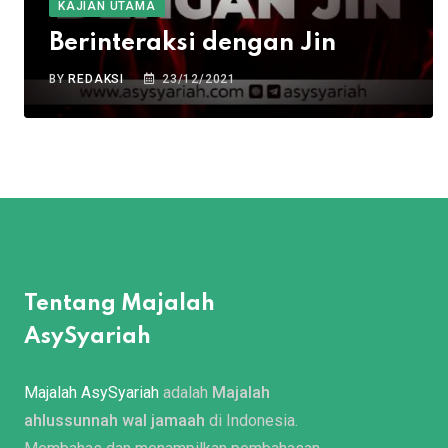
KAJIAN UTAMA
Berinteraksi dengan Jin
BY
REDAKSI
23/12/2021
Tentang Majalah
AsySyariah
Majalah AsySyariah
adalah
Majalah
ahlussunnah wal jamaah
di Indonesia.