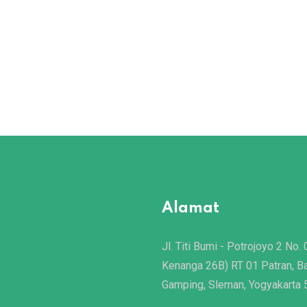
Alamat
Jl. Titi Bumi - Potrojoyo 2 No. 
Kenanga 26B) RT 01 Patran, B
Gamping, Sleman, Yogyakarta