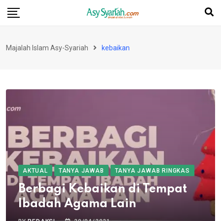
Skip
to
content
Majalah Islam Asy-Syariah
kebaikan
AKTUAL
TANYA JAWAB
TANYA JAWAB RINGKAS
Berbagi Kebaikan di Tempat
Ibadah Agama Lain