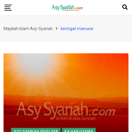
Skip
to
content
Majalah Islam Asy-Syariah
keringat manusia
ASY SYARIAH EDISI 058
KAJIAN UTAMA