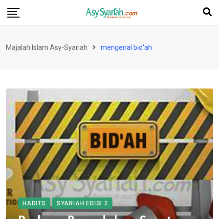
Skip
to
content
Majalah Islam Asy-Syariah
mengenal bid'ah
HADITS
SYARIAH EDISI 2