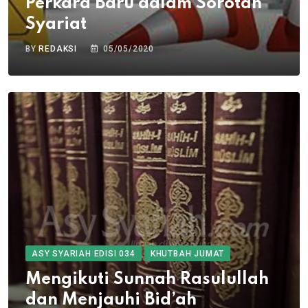
Perkara Baru dalam Sorotan
Syariat
BY
REDAKSI
05/05/2020
ASY SYARIAH EDISI 034
KHUTBAH JUMAT
Mengikuti Sunnah Rasulullah
dan Menjauhi Bid’ah