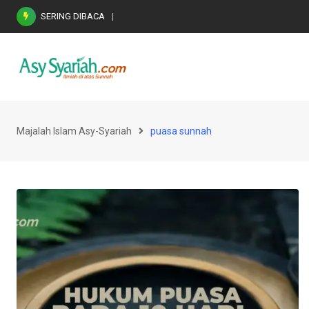
Skip
SERING DIBACA
Nasihat Emas di Masa Fitnah (Ujian/Perselis
to
content
Majalah Islam Asy-Syariah
puasa sunnah